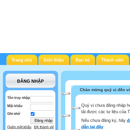
Trang chủ
Giới thiệu
Bạn bè
Thành viên
ĐĂNG NHẬP
Chào mừng quý vị đến vớ
Tên truy nhập
Quý vị chưa đăng nhập ho
Mật khẩu
tải được các tư liệu của 
Ghi nhớ
Nếu chưa đăng ký, hãy
đ
dẫn tại đây
Quên mật khẩu
ĐK thành viên