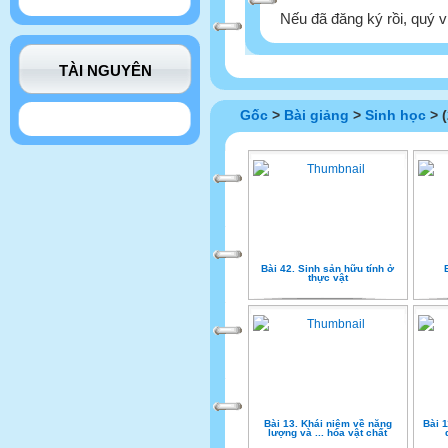
Nếu đã đăng ký rồi, quý v
TÀI NGUYÊN
Gốc
>
Bài giảng
>
Sinh học
> (
Bài 42. Sinh sản hữu tính ở
thực vật
Bài 13. Khái niệm về năng
Bài 
lượng và ... hóa vật chất