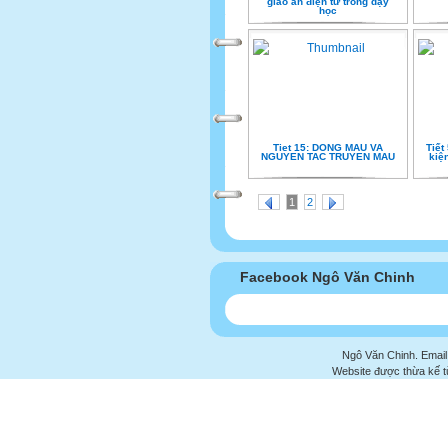
giáo án điện tử trong dạy
học
Tiet 15: DONG MAU VA
Tiết
NGUYEN TAC TRUYEN MAU
kiệ
1
2
Facebook Ngô Văn Chinh
Ngô Văn Chinh. Email
Website được thừa kế 