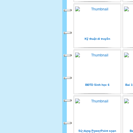
Kỹ thuật di truyền
BĐTD Sinh học 6
Bai 1
Sử dụng PowerPoint soạn
Ba