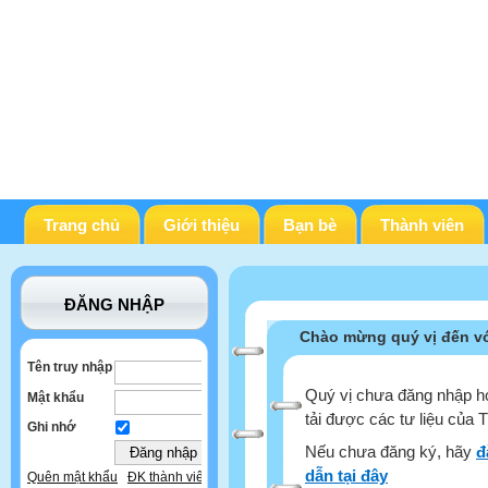
Trang chủ
Giới thiệu
Bạn bè
Thành viên
ĐĂNG NHẬP
Chào mừng quý vị đến vớ
Tên truy nhập
Quý vị chưa đăng nhập ho
Mật khẩu
tải được các tư liệu của 
Ghi nhớ
Nếu chưa đăng ký, hãy
đ
dẫn tại đây
Quên mật khẩu
ĐK thành viên