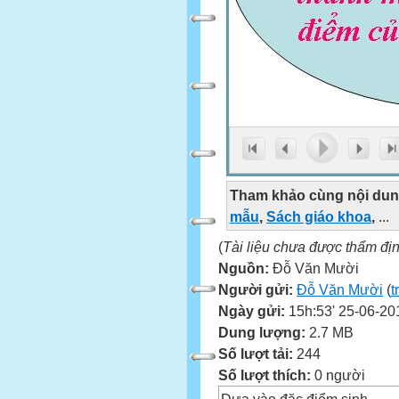
Tham khảo cùng nội dun
mẫu
,
Sách giáo khoa
,
...
(
Tài liệu chưa được thẩm đị
Nguồn:
Đỗ Văn Mười
Người gửi:
Đỗ Văn Mười
(
t
Ngày gửi:
15h:53' 25-06-20
Dung lượng:
2.7 MB
Số lượt tải:
244
Số lượt thích:
0 người