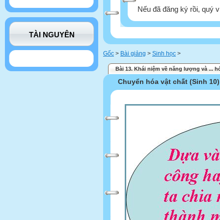
Nếu đã đăng ký rồi, quý v
TÀI NGUYÊN
Gốc
>
Bài giảng
>
Sinh học
>
Bài 13. Khái niệm về năng lượng và ... h
Chuyển hóa vật chất (Sinh 10)