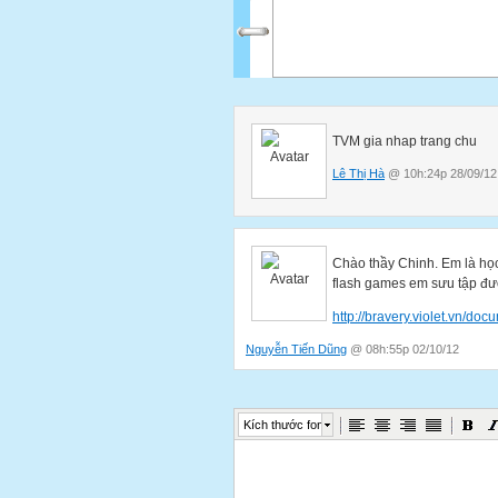
TVM gia nhap trang chu
Lê Thị Hà
@ 10h:24p 28/09/12
Chào thầy Chinh. Em là học
flash games em sưu tập đ
http://bravery.violet.vn/doc
Nguyễn Tiến Dũng
@ 08h:55p 02/10/12
Kích thước font