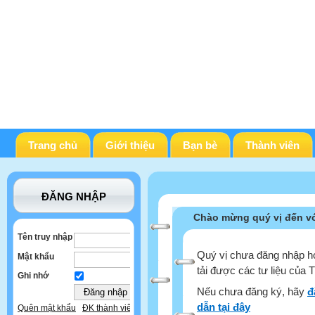
Trang chủ
Giới thiệu
Bạn bè
Thành viên
ĐĂNG NHẬP
Chào mừng quý vị đến vớ
Tên truy nhập
Quý vị chưa đăng nhập ho
Mật khẩu
tải được các tư liệu của 
Ghi nhớ
Nếu chưa đăng ký, hãy
đ
dẫn tại đây
Quên mật khẩu
ĐK thành viên