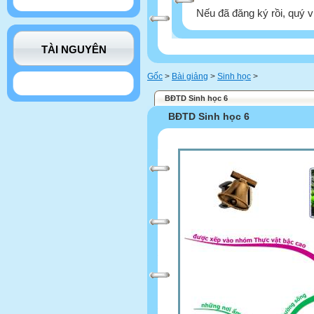
Nếu đã đăng ký rồi, quý v
TÀI NGUYÊN
Gốc
>
Bài giảng
>
Sinh học
>
BĐTD Sinh học 6
BĐTD Sinh học 6