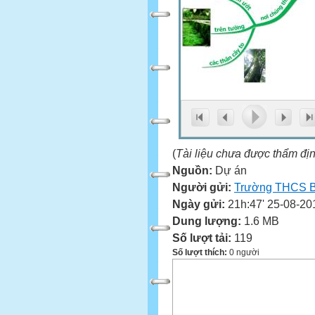
(
Tài liệu chưa được thẩm đị
Nguồn:
Dự án
Người gửi:
Trường THCS B
Ngày gửi:
21h:47' 25-08-20
Dung lượng:
1.6 MB
Số lượt tải:
119
Số lượt thích:
0 người