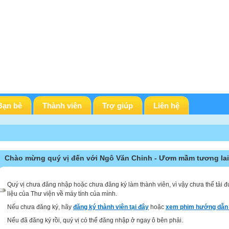
Bạn bè
Thành viên
Trợ giúp
Liên hệ
Chào mừng quý vị đến với Ngô Văn Chinh - Ươm mầm tương lai
Quý vị chưa đăng nhập hoặc chưa đăng ký làm thành viên, vì vậy chưa thể tải đ
liệu của Thư viện về máy tính của mình.
Nếu chưa đăng ký, hãy
đăng ký thành viên tại đây
hoặc
xem phim hướng dẫn 
Nếu đã đăng ký rồi, quý vị có thể đăng nhập ở ngay ô bên phải.