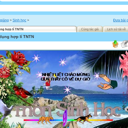
 giảng
>
Sinh học
>
Đưa bài g
ng hợp lí TNTN
Cùng tác giả
Lịch sử tải về
dụng hợp lí TNTN