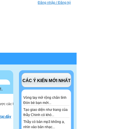
Đăng nhập / Đăng ký
CÁC Ý KIẾN MỚI NHẤT
!.
Vòng tay mở rộng chân tình
Đón bè bạn mới...
ược các tư
Tạo giao diện như trang của
thầy Chinh có khó...
tại đây
Thầy có bản mp3 không ạ,
nhìn vào bản nhạc...