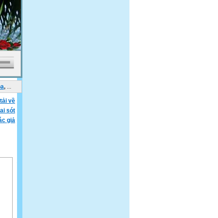
oa
,
...
tải về
ai sót
ác giả