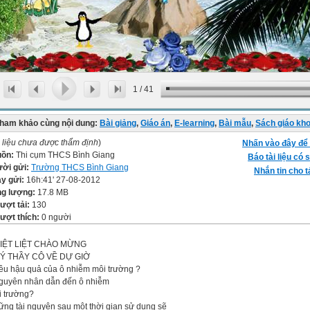
1
/
41
ham khảo cùng nội dung:
Bài giảng
,
Giáo án
,
E-learning
,
Bài mẫu
,
Sách giáo kh
i liệu chưa được thẩm định
)
Nhấn vào đây để 
uồn:
Thi cụm THCS Bình Giang
Báo tài liệu có s
ời gửi:
Trường THCS Bình Giang
Nhắn tin cho t
y gửi:
16h:41' 27-08-2012
g lượng:
17.8 MB
lượt tải:
130
lượt thích:
0 người
IỆT LIỆT CHÀO MỪNG
Ý THẦY CÔ VỀ DỰ GIỜ
êu hậu quả của ô nhiễm môi trường ?
Nguyên nhân dẫn đến ô nhiễm
i trường?
ng tài nguyên sau một thời gian sử dụng sẽ