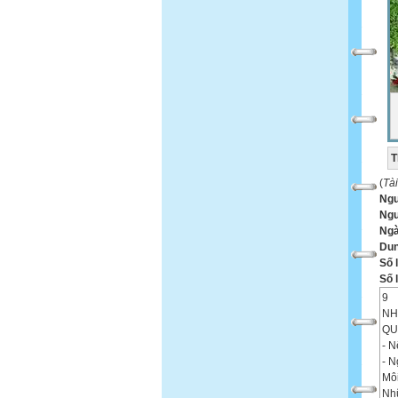
T
(
Tà
Ng
Ngư
Ngà
Dun
Số 
Số 
9
NH
QU
- N
- 
Mô
Nhữ