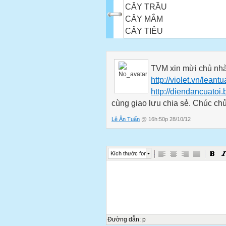
CÂY TRẦU
CÂY MẮM
CÂY TIÊU
CÂY BẦN
CÂY TƠ HỒNG
CÂY TẦM GỬI
TVM xin mừi chủ nhà
CỦ SẮN
http://violet.vn/leant
CỦ SẮN DÂY
http://diendancuatoi
cùng giao lưu chia sẻ. Chúc ch
CỦ CẢI
CỦ CÀ RỐT
Lê Ân Tuấn
@ 16h:50p 28/10/12
KHOAI LANG
CÂY TRẦU KHÔNG
CÂY HỒ TIÊU
Kích thước font
CÂY VẠN NIÊN THANH
Hồ tiêu
CÂY TẦM GỬI
DÂY TƠ HỒNG
CÂY BỤT MỌC
Đường dẫn
:
p
CÂY MẮM