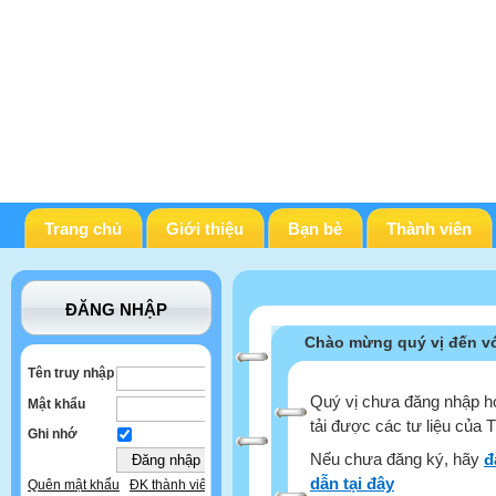
Trang chủ
Giới thiệu
Bạn bè
Thành viên
ĐĂNG NHẬP
Chào mừng quý vị đến vớ
Tên truy nhập
Quý vị chưa đăng nhập ho
Mật khẩu
tải được các tư liệu của 
Ghi nhớ
Nếu chưa đăng ký, hãy
đ
dẫn tại đây
Quên mật khẩu
ĐK thành viên