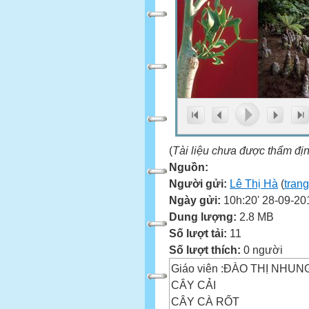
(
Tài liệu chưa được thẩm đị
Nguồn:
Người gửi:
Lê Thị Hà
(
trang
Ngày gửi:
10h:20' 28-09-20
Dung lượng:
2.8 MB
Số lượt tải:
11
Số lượt thích:
0 người
Giáo viên :ĐÀO THỊ NHUN
CÂY CẢI
CÂY CÀ RỐT