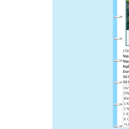
(
Tà
Ng
Ngư
Ngà
Dun
Số 
Số 
GV
ỨN
Bà
 K
 
I.
II
+Là