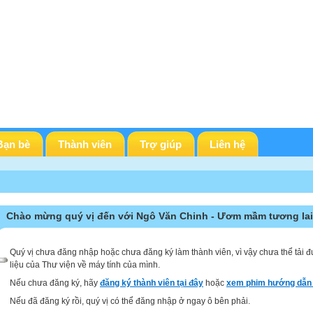
Bạn bè
Thành viên
Trợ giúp
Liên hệ
Chào mừng quý vị đến với Ngô Văn Chinh - Ươm mầm tương lai
Quý vị chưa đăng nhập hoặc chưa đăng ký làm thành viên, vì vậy chưa thể tải đ
liệu của Thư viện về máy tính của mình.
Nếu chưa đăng ký, hãy
đăng ký thành viên tại đây
hoặc
xem phim hướng dẫn 
Nếu đã đăng ký rồi, quý vị có thể đăng nhập ở ngay ô bên phải.