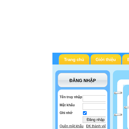
Trang chủ
Giới thiệu
ĐĂNG NHẬP
Tên truy nhập
Mật khẩu
Ghi nhớ
Quên mật khẩu
ĐK thành viên