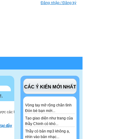
Đăng nhập / Đăng ký
CÁC Ý KIẾN MỚI NHẤT
!.
Vòng tay mở rộng chân tình
Đón bè bạn mới...
ược các tư
Tạo giao diện như trang của
thầy Chinh có khó...
tại đây
Thầy có bản mp3 không ạ,
nhìn vào bản nhạc...