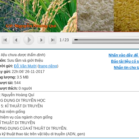
1
/
23
i liệu chưa được thẩm định
)
Nhấn vào đây để 
uồn:
Sưu tầm và giới thiệu
Báo tài liệu có s
ời gửi:
Đỗ Văn Mười
(
trang riêng
)
Nhắn tin cho t
y gửi:
22h:06' 26-11-2017
g lượng:
3.5 MB
lượt tải:
544
lượt thích:
0 người
: Nguyễn Hoàng Quí
G DỤNG DI TRUYỀN HỌC
i 5: KĨ THUẬT DI TRUYỀN
hái niệm giống
Nhiệm vụ của ngành chọn giống
 KĨ THUẬT DI TRUYỀN
. ỨNG DỤNG CỦA KĨ THUẬT DI TRUYỀN.
 kỹ thuật thao tác trên vật liệu di truyền (ADN, gen)