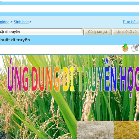
 giảng
>
Sinh học
>
Đưa bài g
uật di truyền
Cùng tác giả
Lịch sử tải về
thuật di truyền