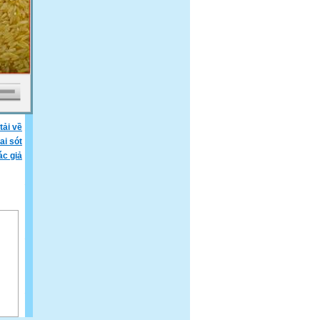
tải về
ai sót
ác giả