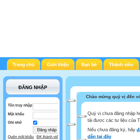
Trang chủ
Giới thiệu
Bạn bè
Thành viên
ĐĂNG NHẬP
Chào mừng quý vị đến vớ
Tên truy nhập
Quý vị chưa đăng nhập ho
Mật khẩu
tải được các tư liệu của 
Ghi nhớ
Nếu chưa đăng ký, hãy
đ
dẫn tại đây
Quên mật khẩu
ĐK thành viên