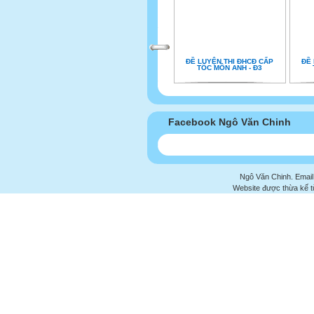
ĐỀ LUYỆN THI ĐHCĐ CẤP
ĐỀ 
TỐC MÔN ANH - Đ3
Facebook Ngô Văn Chinh
Ngô Văn Chinh. Email
Website được thừa kế 