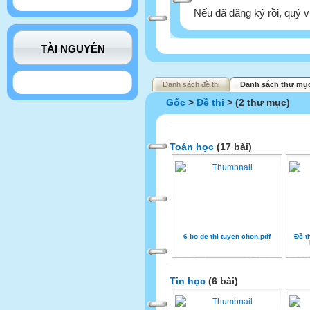
Nếu đã đăng ký rồi, quý v
TÀI NGUYÊN
Danh sách đề thi
Danh sách thư mục
Gốc
>
Đề thi
> (2 thư mục)
Toán học
(17 bài)
6 bo de thi tuyen chon.pdf
Đề t
Tin học
(6 bài)