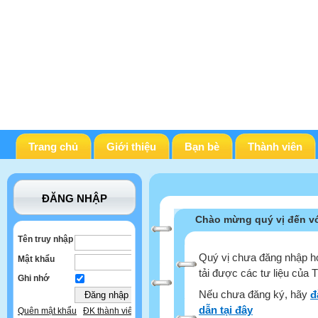
Trang chủ
Giới thiệu
Bạn bè
Thành viên
ĐĂNG NHẬP
Chào mừng quý vị đến vớ
Tên truy nhập
Quý vị chưa đăng nhập ho
Mật khẩu
tải được các tư liệu của 
Ghi nhớ
Nếu chưa đăng ký, hãy
đ
dẫn tại đây
Quên mật khẩu
ĐK thành viên