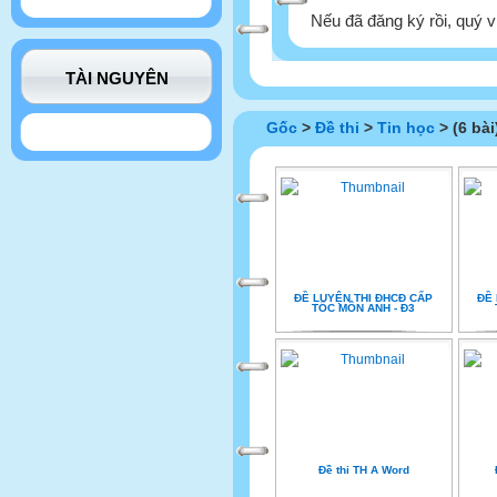
Nếu đã đăng ký rồi, quý v
TÀI NGUYÊN
Gốc
>
Đề thi
>
Tin học
> (6 bài
ĐỀ LUYỆN THI ĐHCĐ CẤP
ĐỀ 
TỐC MÔN ANH - Đ3
Đề thi TH A Word