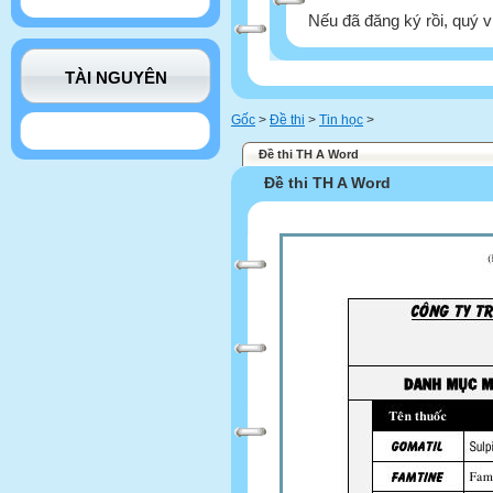
Nếu đã đăng ký rồi, quý v
TÀI NGUYÊN
Gốc
>
Đề thi
>
Tin học
>
Đề thi TH A Word
Đề thi TH A Word