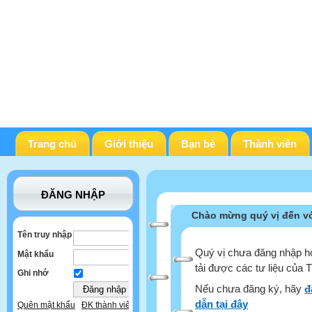
Trang chủ
Giới thiệu
Bạn bè
Thành viên
ĐĂNG NHẬP
Chào mừng quý vị đến vớ
Tên truy nhập
Quý vị chưa đăng nhập ho
Mật khẩu
tải được các tư liệu của 
Ghi nhớ
Nếu chưa đăng ký, hãy
đ
dẫn tại đây
Quên mật khẩu
ĐK thành viên