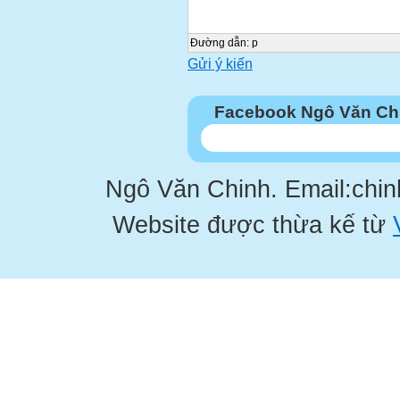
DANH MỤC MỘT SỐ DƯ

Đường dẫn
:
p

Gửi ý kiến
Tên thuốc
Thành phần
Facebook Ngô Văn Ch
Trình bày



Ngô Văn Chinh. Email:chi
GOMATIL
Website được thừa kế từ
Sulpiride 50mg
Hộp/10vỉ



FAMTINE
Famotidine 40mg
Hộp/3vỉ
