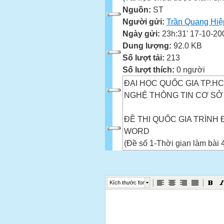
Nguồn:
ST
Người gửi:
Trần Quang Hiệ
Ngày gửi:
23h:31' 17-10-20
Dung lượng:
92.0 KB
Số lượt tải:
213
Số lượt thích:
0 người
ĐẠI HỌC QUỐC GIA TP.H
NGHỆ THÔNG TIN CƠ SỞ
ĐỀ THI QUỐC GIA TRÌNH
WORD
(Đề số 1-Thời gian làm bài 4
Công ty trách nhiệm hữu h
Kích thước font
LẠNG CÔN
123 Lý Thái Tổõ, Quận 10
