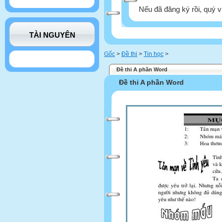
Nếu đã đăng ký rồi, quý v
TÀI NGUYÊN
Gốc
>
Đề thi
>
Tin học
>
Đề thi A phần Word
Đề thi A phần Word