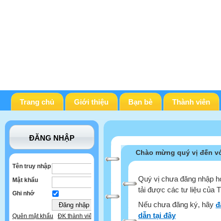
Trang chủ
Giới thiệu
Bạn bè
Thành viên
ĐĂNG NHẬP
Chào mừng quý vị đến vớ
Tên truy nhập
Quý vị chưa đăng nhập ho
Mật khẩu
tải được các tư liệu của 
Ghi nhớ
Nếu chưa đăng ký, hãy
đ
dẫn tại đây
Quên mật khẩu
ĐK thành viên