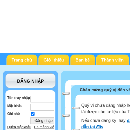
Trang chủ
Giới thiệu
Bạn bè
Thành viên
ĐĂNG NHẬP
Chào mừng quý vị đến vớ
Tên truy nhập
Quý vị chưa đăng nhập ho
Mật khẩu
tải được các tư liệu của 
Ghi nhớ
Nếu chưa đăng ký, hãy
đ
dẫn tại đây
Quên mật khẩu
ĐK thành viên