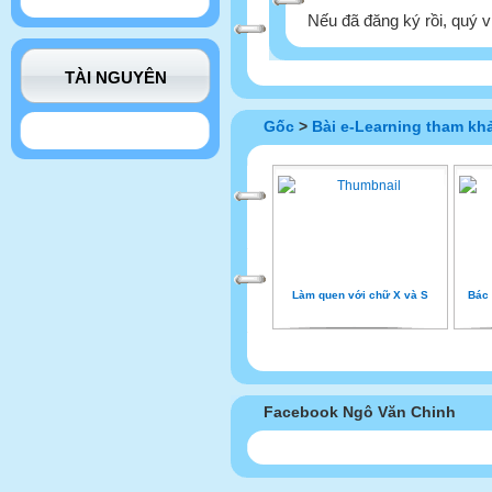
Nếu đã đăng ký rồi, quý v
TÀI NGUYÊN
Gốc
>
Bài e-Learning tham kh
Làm quen với chữ X và S
Bác 
Facebook Ngô Văn Chinh