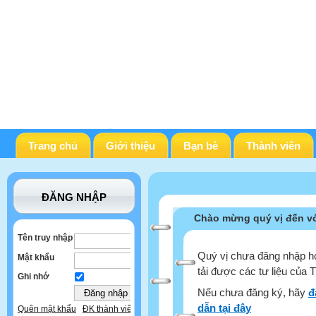
Trang chủ
Giới thiệu
Bạn bè
Thành viên
ĐĂNG NHẬP
Chào mừng quý vị đến vớ
Tên truy nhập
Quý vị chưa đăng nhập ho
Mật khẩu
tải được các tư liệu của 
Ghi nhớ
Nếu chưa đăng ký, hãy
đ
dẫn tại đây
Quên mật khẩu
ĐK thành viên