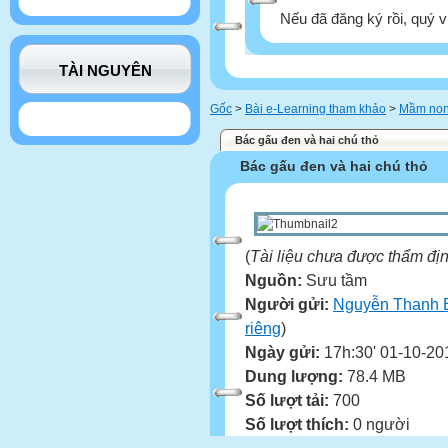
Nếu đã đăng ký rồi, quý v
TÀI NGUYÊN
Gốc
>
Bài e-Learning tham khảo
>
Mầm no
Bác gấu đen và hai chú thỏ
Bác gấu đen và hai chú thỏ
(
Tài liệu chưa được thẩm đị
Nguồn:
Sưu tầm
Người gửi:
Nguyễn Thanh 
riêng
)
Ngày gửi:
17h:30' 01-10-20
Dung lượng:
78.4 MB
Số lượt tải:
700
Số lượt thích:
0 người