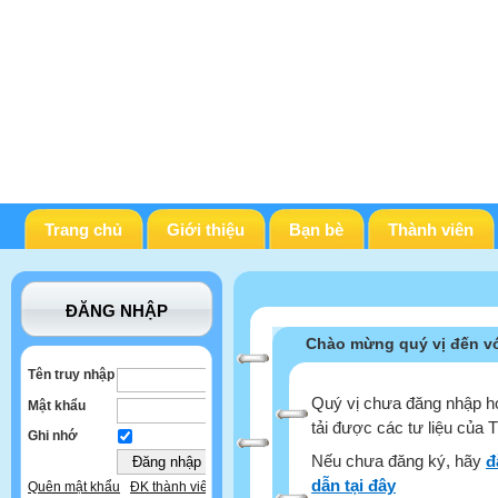
Trang chủ
Giới thiệu
Bạn bè
Thành viên
ĐĂNG NHẬP
Chào mừng quý vị đến vớ
Tên truy nhập
Quý vị chưa đăng nhập ho
Mật khẩu
tải được các tư liệu của 
Ghi nhớ
Nếu chưa đăng ký, hãy
đ
dẫn tại đây
Quên mật khẩu
ĐK thành viên