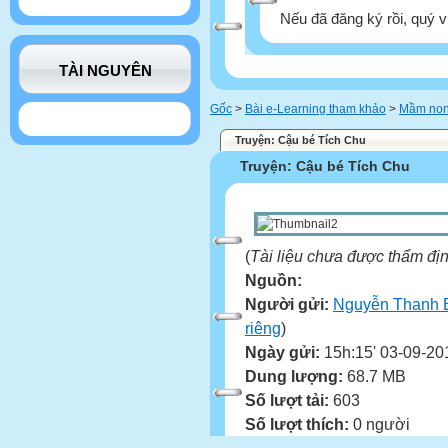
Nếu đã đăng ký rồi, quý v
TÀI NGUYÊN
Gốc
>
Bài e-Learning tham khảo
>
Mầm no
Truyện: Cậu bé Tích Chu
Truyện: Cậu bé Tích Chu
(
Tài liệu chưa được thẩm đị
Nguồn:
Người gửi:
Nguyễn Thanh 
riêng
)
Ngày gửi:
15h:15' 03-09-20
Dung lượng:
68.7 MB
Số lượt tải:
603
Số lượt thích:
0 người