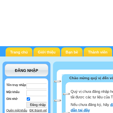
Trang chủ
Giới thiệu
Bạn bè
Thành viên
ĐĂNG NHẬP
Chào mừng quý vị đến vớ
Tên truy nhập
Quý vị chưa đăng nhập ho
Mật khẩu
tải được các tư liệu của 
Ghi nhớ
Nếu chưa đăng ký, hãy
đ
dẫn tại đây
Quên mật khẩu
ĐK thành viên