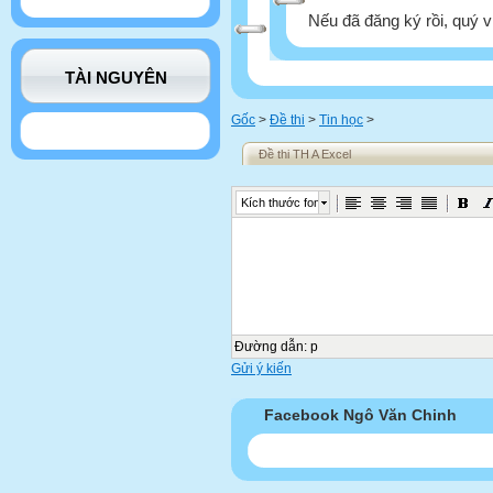
Nếu đã đăng ký rồi, quý v
TÀI NGUYÊN
Gốc
>
Đề thi
>
Tin học
>
Đề thi TH A Excel
Kích thước font
Đường dẫn
:
p
Gửi ý kiến
Facebook Ngô Văn Chinh