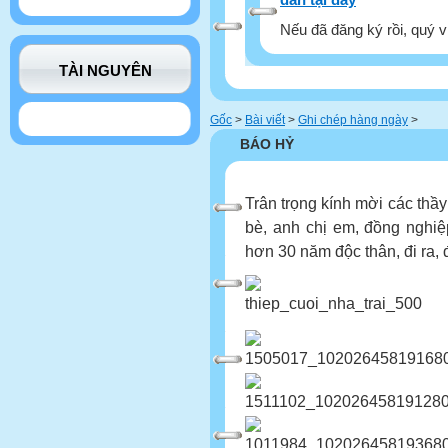
Nếu đã đăng ký rồi, quý v
TÀI NGUYÊN
Gốc
>
Bài viết
>
Ghi chép hàng ngày
>
BÁO HỶ
Trân trọng kính mời các thầy
bè, anh chị em, đồng nghiệp
hơn 30 năm độc thân, đi ra, 