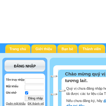
Trang chủ
Giới thiệu
Bạn bè
Thành viên
ĐĂNG NHẬP
Chào mừng quý vị
Tên truy nhập
tương lai!.
Mật khẩu
Quý vị chưa đăng nhập ho
Ghi nhớ
tải được các tư liệu của 
Nếu chưa đăng ký, hãy
đ
Quên mật khẩu
ĐK thành viên
dẫn tại đây