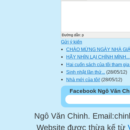
Đường dẫn
:
p
Gửi ý kiến
CHÀO MỪNG NGÀY NHÀ GIÁO
HÃY NHÌN LẠI CHÍNH MÌNH...
Hai cuốn sách của tôi tham gia v
Sinh nhật lần thứ...
(28/05/12)
Nhà mới của tôi!
(28/05/12)
Facebook Ngô Văn Ch
Ngô Văn Chinh. Email:chi
Website được thừa kế từ