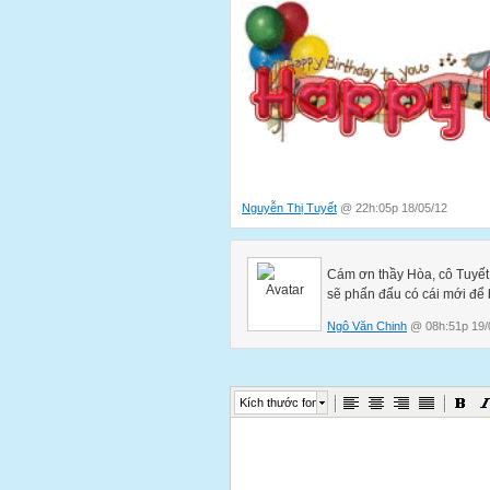
Nguyễn Thị Tuyết
@ 22h:05p 18/05/12
Cám ơn thầy Hòa, cô Tuyết
sẽ phấn đấu có cái mới để 
Ngô Văn Chinh
@ 08h:51p 19/
Kích thước font