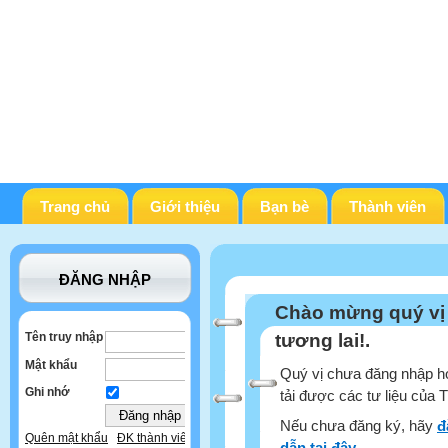
Trang chủ
Giới thiệu
Bạn bè
Thành viên
ĐĂNG NHẬP
Chào mừng quý vị
Tên truy nhập
tương lai!.
Mật khẩu
Quý vị chưa đăng nhập ho
Ghi nhớ
tải được các tư liệu của 
Nếu chưa đăng ký, hãy
đ
Quên mật khẩu
ĐK thành viên
dẫn tại đây