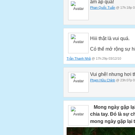
ấm áp quá!
Phan Quốc Tuấn
@ 17h:18p 0
Hiii thật là vui quá.
Có thể mở rộng sự hi
Trần Thanh Nhã
@ 17h:29p 03/12/10
Vui ghê! nhưng hơi 
Phạm Hữu Chỉnh
@ 23h:07p 0
Mong ngày gặp lại
chia tay. Đó là sự c
mong ngày gặp lại ti