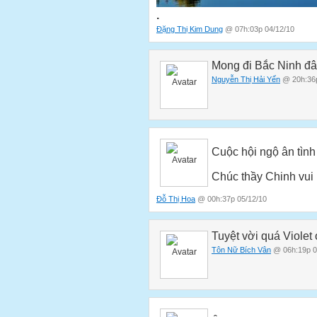
.
Đặng Thị Kim Dung
@ 07h:03p 04/12/10
Mong đi Bắc Ninh đây
Nguyễn Thị Hải Yến
@ 20h:36p
Cuộc hội ngộ ân tình 
Chúc thầy Chinh vui
Đỗ Thị Hoa
@ 00h:37p 05/12/10
Tuyệt vời quá Violet 
Tôn Nữ Bích Vân
@ 06h:19p 0