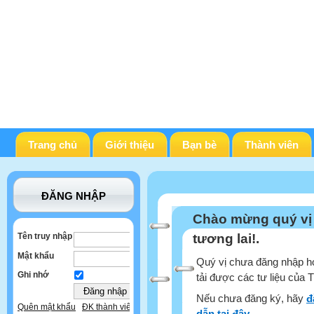
Trang chủ
Giới thiệu
Bạn bè
Thành viên
ĐĂNG NHẬP
Chào mừng quý vị
Tên truy nhập
tương lai!.
Mật khẩu
Quý vị chưa đăng nhập ho
Ghi nhớ
tải được các tư liệu của 
Nếu chưa đăng ký, hãy
đ
Quên mật khẩu
ĐK thành viên
dẫn tại đây