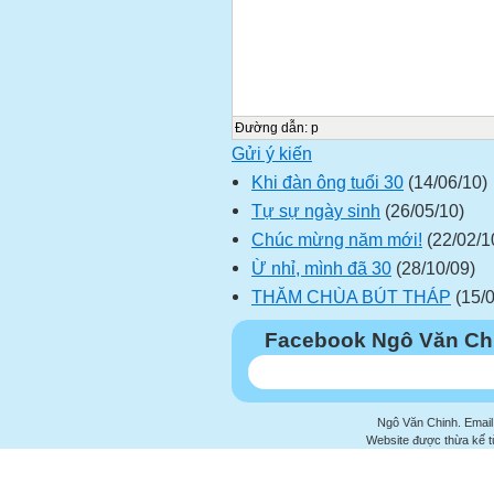
Đường dẫn
:
p
Gửi ý kiến
Khi đàn ông tuổi 30
(14/06/10)
Tự sự ngày sinh
(26/05/10)
Chúc mừng năm mới!
(22/02/1
Ừ nhỉ, mình đã 30
(28/10/09)
THĂM CHÙA BÚT THÁP
(15/0
Facebook Ngô Văn Ch
Ngô Văn Chinh. Email
Website được thừa kế 