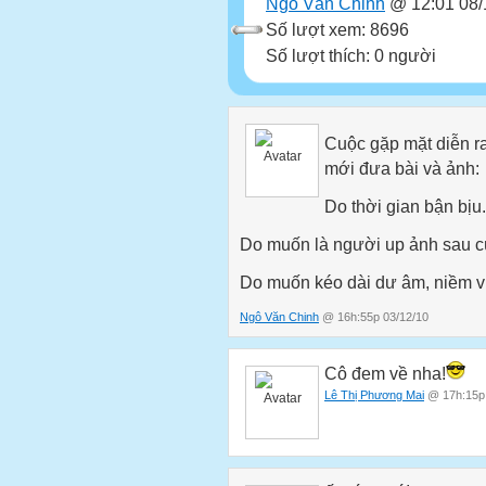
Ngô Văn Chinh
@ 12:01 08/
Số lượt xem: 8696
Số lượt thích: 0 người
Cuộc gặp mặt diễn ra
mới đưa bài và ảnh:
Do thời gian bận bịu.
Do muốn là người up ảnh sau 
Do muốn kéo dài dư âm, niềm vu
Ngô Văn Chinh
@ 16h:55p 03/12/10
Cô đem về nha!
Lê Thị Phương Mai
@ 17h:15p 