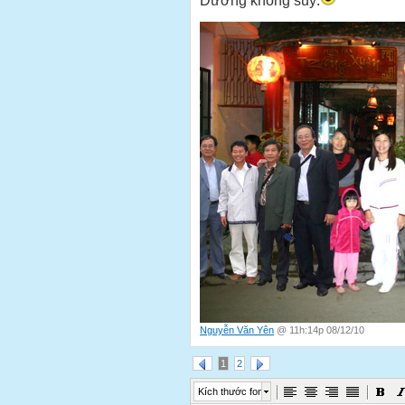
Dương không suy:
Nguyễn Văn Yên
@ 11h:14p 08/12/10
1
2
Kích thước font