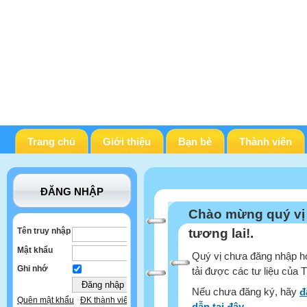
Trang chủ
Giới thiệu
Bạn bè
Thành viên
ĐĂNG NHẬP
Chào mừng quý vị
Tên truy nhập
tương lai!.
Mật khẩu
Quý vị chưa đăng nhập ho
Ghi nhớ
tải được các tư liệu của 
Nếu chưa đăng ký, hãy
đ
Quên mật khẩu
ĐK thành viên
dẫn tại đây