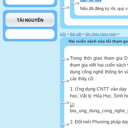
Nếu đã đăng ký rồi, quý v
TÀI NGUYÊN
Gốc
>
Bài viết
>
Ghi chép hàng ngày
>
Hai cuốn sách của tôi tham gia 
Trong thời gian tham gia
tham gia viết hai cuốn sác
dụng công nghệ thông tin vào
các thầy cô:
1. Ứng dụng CNTT vào dạy 
học, Vật lý, Hóa Học, Sinh 
2. Đổi mới Phương pháp dạy