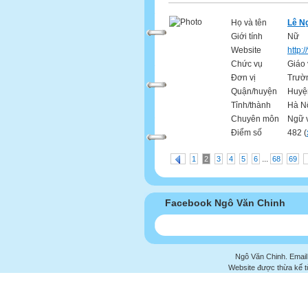
Họ và tên
Lê N
Giới tính
Nữ
Website
http:
Chức vụ
Giáo 
Đơn vị
Trườ
Quận/huyện
Huyệ
Tỉnh/thành
Hà N
Chuyên môn
Ngữ 
Điểm số
482 (
...
1
2
3
4
5
6
68
69
Facebook Ngô Văn Chinh
Ngô Văn Chinh. Email
Website được thừa kế 