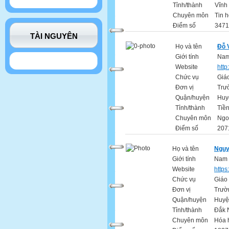
Tỉnh/thành
Vĩnh
Chuyên môn
Tin 
Điểm số
3471
TÀI NGUYÊN
Họ và tên
Đỗ 
Giới tính
Na
Website
http
Chức vụ
Giáo
Đơn vị
Trư
Quận/huyện
Huy
Tỉnh/thành
Tiề
Chuyên môn
Ngo
Điểm số
207
Họ và tên
Nguy
Giới tính
Nam
Website
https
Chức vụ
Giáo 
Đơn vị
Trườ
Quận/huyện
Huyệ
Tỉnh/thành
Đắk 
Chuyên môn
Hóa 