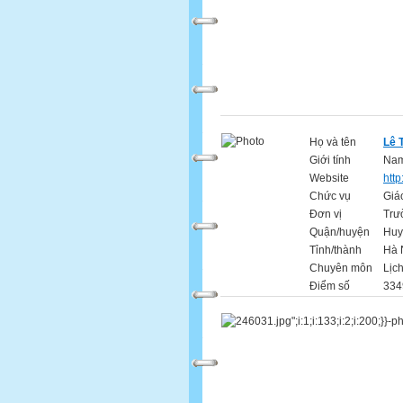
Họ và tên
Lê 
Giới tính
Na
Website
http
Chức vụ
Giá
Đơn vị
Trư
Quận/huyện
Huy
Tỉnh/thành
Hà 
Chuyên môn
Lịc
Điểm số
334