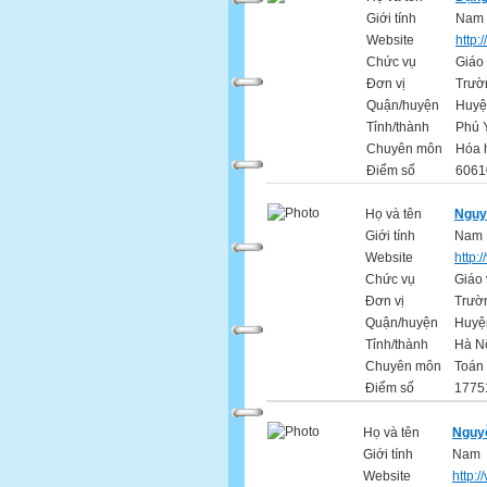
Giới tính
Nam
Website
http:
Chức vụ
Giáo 
Đơn vị
Trườ
Quận/huyện
Huyệ
Tỉnh/thành
Phú 
Chuyên môn
Hóa 
Điểm số
6061
Họ và tên
Nguy
Giới tính
Nam
Website
http:
Chức vụ
Giáo 
Đơn vị
Trườ
Quận/huyện
Huyệ
Tỉnh/thành
Hà N
Chuyên môn
Toán 
Điểm số
1775
Họ và tên
Nguy
Giới tính
Nam
Website
http: