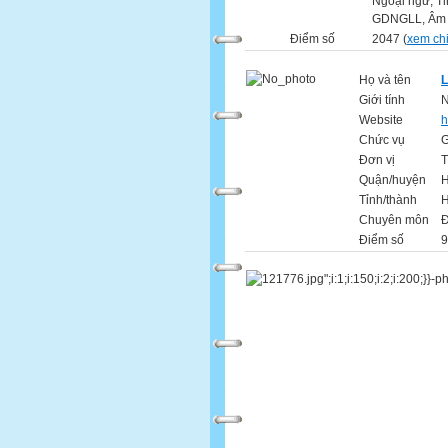
Ngoại ngữ, Ti
GDNGLL, Âm
Điểm số
2047 (
xem chi 
Họ và tên
L
Giới tính
Website
h
Chức vụ
G
Đơn vị
T
Quận/huyện
H
Tỉnh/thành
H
Chuyên môn
Đ
Điểm số
9