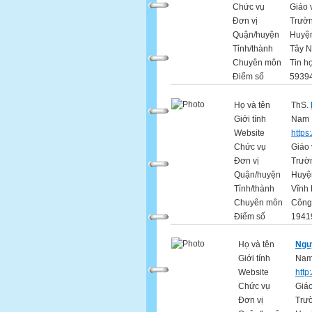
Chức vụ
Giáo 
Đơn vị
Trườ
Quận/huyện
Huyệ
Tỉnh/thành
Tây N
Chuyên môn
Tin h
Điểm số
59394
Họ và tên
ThS.
Giới tính
Nam
Website
https
Chức vụ
Giáo 
Đơn vị
Trườ
Quận/huyện
Huyệ
Tỉnh/thành
Vĩnh
Chuyên môn
Công
Điểm số
19419
Họ và tên
Ngu
Giới tính
Na
Website
http
Chức vụ
Giáo
Đơn vị
Trư