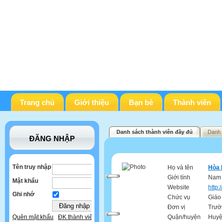
Trang chủ
Giới thiệu
Bạn bè
Thành viên
Danh sách thành viên đầy đủ
Danh 
ĐĂNG NHẬP
Tên truy nhập
Họ và tên
Hòa 
Giới tính
Nam
Mật khẩu
Website
http:
Ghi nhớ
Chức vụ
Giáo
Đơn vị
Trườ
Quận/huyện
Huyệ
Quên mật khẩu
ĐK thành viên