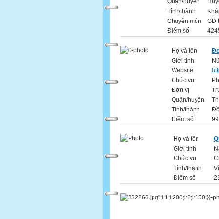
Quận/huyện
Huy
Tỉnh/thành
Khá
Chuyên môn
GD 
Điểm số
4245
Họ và tên
Đo
Giới tính
N
Website
ht
Chức vụ
Ph
Đơn vị
Tr
Quận/huyện
Th
Tỉnh/thành
Đồ
Điểm số
99
Họ và tên
Q
Giới tính
N
Chức vụ
C
Tỉnh/thành
V
Điểm số
2