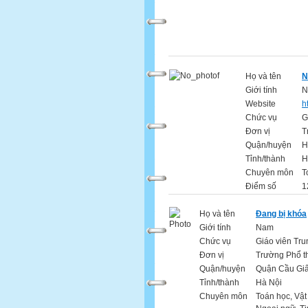
Họ và tên
N
Giới tính
N
Website
h
Chức vụ
G
Đơn vị
T
Quận/huyện
H
Tỉnh/thành
H
Chuyên môn
T
Điểm số
1
Họ và tên
Đang bị khóa
Giới tính
Nam
Chức vụ
Giáo viên Tru
Đơn vị
Trường Phổ t
Quận/huyện
Quận Cầu Gi
Tỉnh/thành
Hà Nội
Chuyên môn
Toán học, Vật