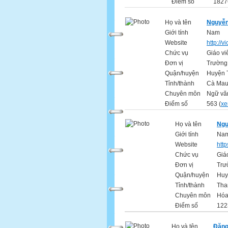
Điểm số
1827
Họ và tên
Nguyễn
Giới tính
Nam
Website
http://
Chức vụ
Giáo vi
Đơn vị
Trường
Quận/huyện
Huyện 
Tỉnh/thành
Cà Ma
Chuyên môn
Ngữ vă
Điểm số
563 (
xe
Họ và tên
Ngu
Giới tính
Na
Website
http
Chức vụ
Giá
Đơn vị
Trư
Quận/huyện
Huy
Tỉnh/thành
Tha
Chuyên môn
Hóa
Điểm số
122
Họ và tên
Đặng