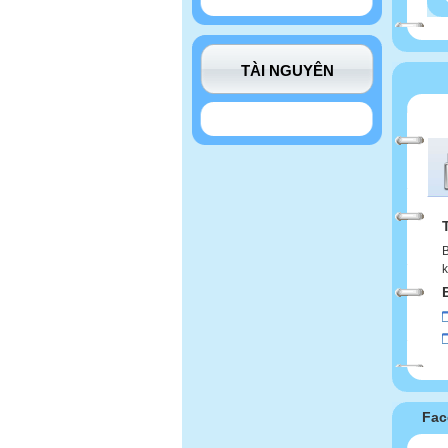
TÀI NGUYÊN
B
k
Fac