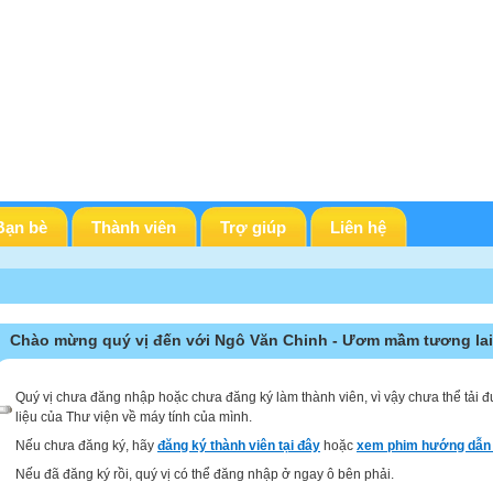
Bạn bè
Thành viên
Trợ giúp
Liên hệ
Chào mừng quý vị đến với Ngô Văn Chinh - Ươm mầm tương lai
Quý vị chưa đăng nhập hoặc chưa đăng ký làm thành viên, vì vậy chưa thể tải đ
liệu của Thư viện về máy tính của mình.
Nếu chưa đăng ký, hãy
đăng ký thành viên tại đây
hoặc
xem phim hướng dẫn 
Nếu đã đăng ký rồi, quý vị có thể đăng nhập ở ngay ô bên phải.