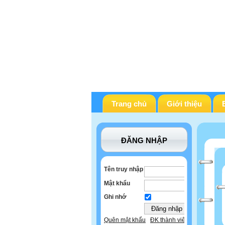
Trang chủ
Giới thiệu
ĐĂNG NHẬP
Tên truy nhập
Mật khẩu
Ghi nhớ
Quên mật khẩu
ĐK thành viên