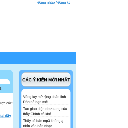
Đăng nhập / Đăng ký
CÁC Ý KIẾN MỚI NHẤT
!.
Vòng tay mở rộng chân tình
Đón bè bạn mới...
ược các tư
Tạo giao diện như trang của
thầy Chinh có khó...
tại đây
Thầy có bản mp3 không ạ,
nhìn vào bản nhạc...