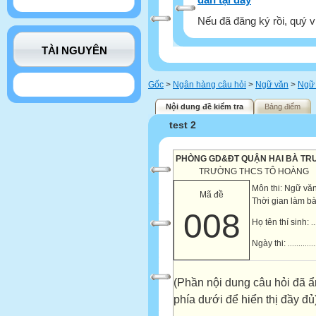
Nếu đã đăng ký rồi, quý v
TÀI NGUYÊN
Gốc
>
Ngân hàng câu hỏi
>
Ngữ văn
>
Ngữ 
Nội dung đề kiểm tra
Bảng điểm
test 2
PHÒNG GD&ĐT QUẬN HAI BÀ TR
TRƯỜNG THCS TÔ HOÀNG
Môn thi: Ngữ vă
Mã đề
Thời gian làm bà
008
Họ tên thí sinh:
..
Ngày thi:
.............
(Phần nội dung câu hỏi đã ẩ
phía dưới để hiển thị đầy đủ