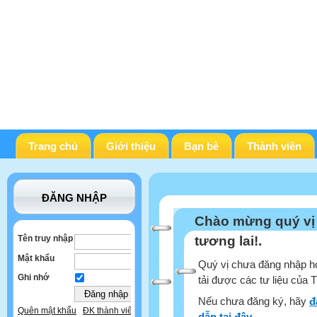
Trang chủ
Giới thiệu
Bạn bè
Thành viên
ĐĂNG NHẬP
Chào mừng quý vị
Tên truy nhập
tương lai!.
Mật khẩu
Quý vị chưa đăng nhập ho
Ghi nhớ
tải được các tư liệu của 
Nếu chưa đăng ký, hãy
đ
Quên mật khẩu
ĐK thành viên
dẫn tại đây