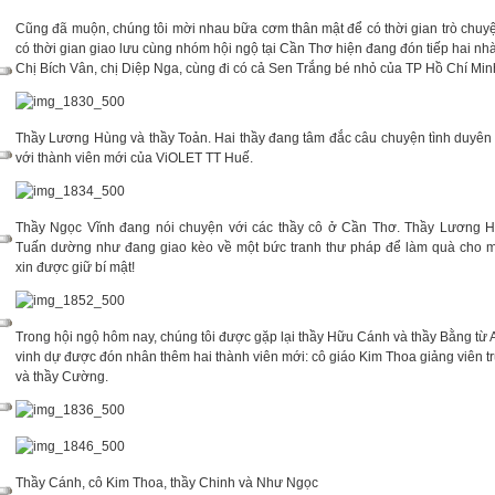
Cũng đã muộn, chúng tôi mời nhau bữa cơm thân mật để có thời gian trò chuyệ
có thời gian giao lưu cùng nhóm hội ngộ tại Cần Thơ hiện đang đón tiếp hai nhà
Chị Bích Vân, chị Diệp Nga, cùng đi có cả Sen Trắng bé nhỏ của TP Hồ Chí Min
Thầy Lương Hùng và thầy Toản. Hai thầy đang tâm đắc câu chuyện tình duyê
với thành viên mới của ViOLET TT Huế.
Thầy Ngọc Vĩnh đang nói chuyện với các thầy cô ở Cần Thơ. Thầy Lương H
Tuấn dường như đang giao kèo về một bức tranh thư pháp để làm quà cho mộ
xin được giữ bí mật!
Trong hội ngộ hôm nay, chúng tôi được gặp lại thầy Hữu Cánh và thầy Bằng từ A
vinh dự được đón nhân thêm hai thành viên mới: cô giáo Kim Thoa giảng viên
và thầy Cường.
Thầy Cánh, cô Kim Thoa, thầy Chinh và Như Ngọc