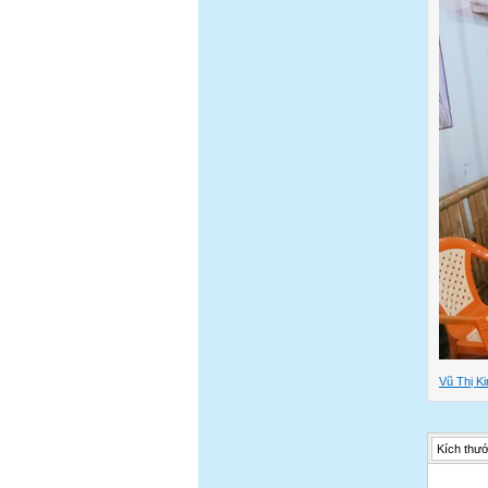
Vũ Thị K
Kích thướ