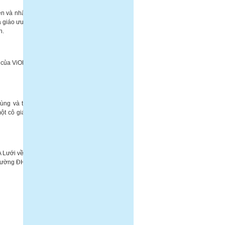
n và nhất là
 giáo ưu tú :
h.
n của ViOLET
ùng và thầy
t cô giáo...
 Lưới về, và
 trường ĐHSP