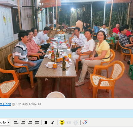
im Oanh
@ 19h:43p 12/07/13
c font