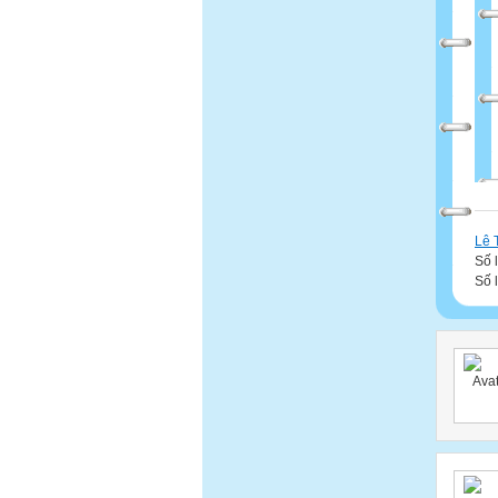
Lê 
Số 
Số 