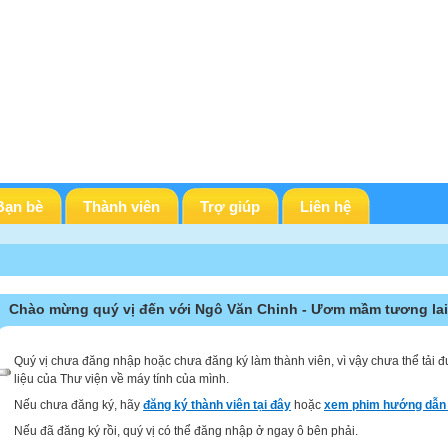
Bạn bè
Thành viên
Trợ giúp
Liên hệ
Chào mừng quý vị đến với Ngô Văn Chinh - Ươm mầm tương lai
Quý vị chưa đăng nhập hoặc chưa đăng ký làm thành viên, vì vậy chưa thể tải đ
liệu của Thư viện về máy tính của mình.
Nếu chưa đăng ký, hãy
đăng ký thành viên tại đây
hoặc
xem phim hướng dẫn 
Nếu đã đăng ký rồi, quý vị có thể đăng nhập ở ngay ô bên phải.