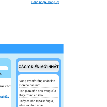
Đăng nhập / Đăng ký
CÁC Ý KIẾN MỚI NHẤT
!.
Vòng tay mở rộng chân tình
Đón bè bạn mới...
ược các tư
Tạo giao diện như trang của
thầy Chinh có khó...
tại đây
Thầy có bản mp3 không ạ,
nhìn vào bản nhạc...