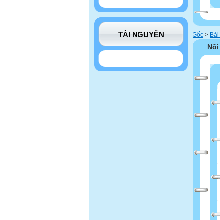
TÀI NGUYÊN
Gốc
>
Bài 
Nối