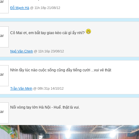
Đỗ Mạnh Hà
@ 11h:18p 21/08/12
Cô Mai ơi, em bắt tay giao kèo cái gì ấy nhỉ?
Ngô Văn Chinh
@ 11h:16p 23/08/12
Nhìn tầy lúc nào cuộc sống cũng đầy tiếng cười ...vui vẻ thật
Trần Văn Minh
@ 08h:31p 14/10/12
Nối vòng tay lớn Hà Nội - Huế. thật là vui.