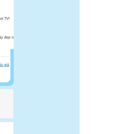
ọi TV!
ảy đẹp nhất,
ác giả