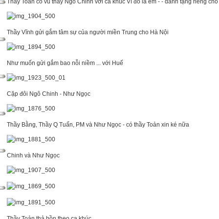
Thầy Toản cỗ vũ thầy Ngô Chinh với ca khúc Vì đó là em - - dành tặng riêng c
Thầy Vĩnh gửi gắm tâm sự của người miền Trung cho Hà Nội
Như muốn gửi gắm bao nỗi niềm ... với Huế
Cặp đôi Ngô Chinh - Như Ngọc
Thầy Bằng, Thầy Q Tuấn, PM và Như Ngọc - có thầy Toản xin ké nữa
Chinh và Như Ngọc
Thầy Toản thả hồn theo ca khúc