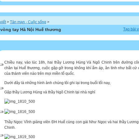
viết
>
Tản mạn - Cuộc sống
>
 vòng tay Hà Nội Huế thương
Tạo bài v
Chiều nay, vào lúc 18h, hai thầy Lương Hùng Và Ngô Chinh trên đường cô
chân tại Huế thương, cuộc gặp gỡ trong không khí ấm áp, ân tình như bất cứ
của thành viên nào trên mọi miền tổ quốc.
Dưới đây là những hình ảnh chúng tôi ghi lại trong buổi tối nay,
Gặp thầy Lương Hùng và thầy Ngô Chinh tại nhà nghỉ
Thầy Ngọc Vĩnh giảng viên ĐH Huế cùng con gái Như Ngọc và hai thầy Lương
Chinh.