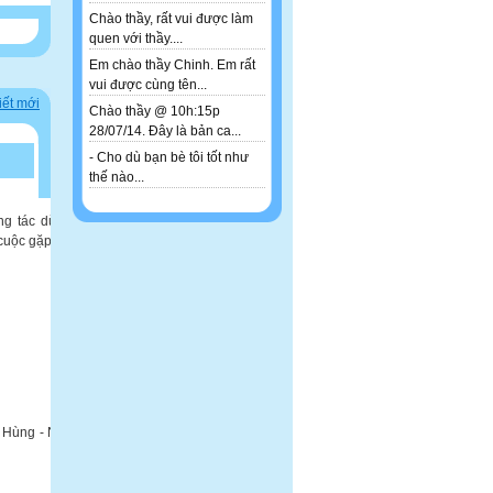
Chào thầy, rất vui được làm
quen với thầy....
Em chào thầy Chinh. Em rất
vui được cùng tên...
iết mới
Chào thầy @ 10h:15p
28/07/14. Đây là bản ca...
- Cho dù bạn bè tôi tốt như
thế nào...
ng tác dừng
 cuộc gặp gỡ
 Hùng - Ngô