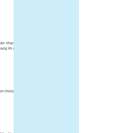
ản nhạc trữ
ang lời ca...
àm chúng tôi