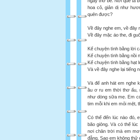
ngày thơ bé. Nơi quê ta
hoa cỏ, giản dị như hươ
quên được?
Về đây nghe em, về đây
Về đây mặc áo the, đi g
Kể chuyện tình bằng lời 
Kể chuyện tình bằng nồi 
Kể chuyện tình bằng hạt 
Và về đây nghe lại tiếng 
Và để anh hát em nghe kh
ầu ơ ru em thời thơ ấu, 
như dòng sữa mẹ. Em có b
tim mỗi khi em mỏi mệt, t
Có thể đến lúc nào đó, 
bão giông. Và có thể lúc 
nơi chân trời mà em mơ
đẵng. Sao em không thử 