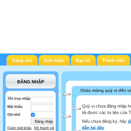
Trang chủ
Giới thiệu
Bạn bè
Thành viên
ĐĂNG NHẬP
Chào mừng quý vị đến vớ
Tên truy nhập
Quý vị chưa đăng nhập ho
Mật khẩu
tải được các tư liệu của 
Ghi nhớ
Nếu chưa đăng ký, hãy
đ
dẫn tại đây
Quên mật khẩu
ĐK thành viên