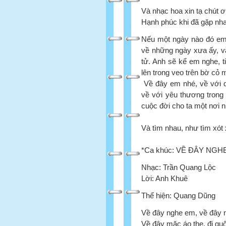
Và nhạc hoa xin tạ chút 
Hạnh phúc khi đã gặp nh
Nếu một ngày nào đó em
về những ngày xưa ấy, v
tử. Anh sẽ kể em nghe, 
lên trong veo trên bờ cỏ 
Về đây em nhé, về với q
về với yêu thương trong
cuộc đời cho ta một nơi n
Và tìm nhau, như tìm xót x
*
Ca khúc: VỀ ĐÂY NGH
Nhạc: Trần Quang Lộc
Lời: Anh Khuê
Thể hiện: Quang Dũng
Về đây nghe em, về đây
Về đây mặc áo the, đi g