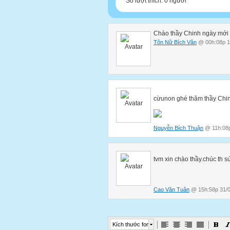
Số lượt thích: 0 người
Chào thầy Chinh ngày mới
Tôn Nữ Bích Vân
@ 00h:08p 1
cừunon ghé thăm thầy Chin
Nguyễn Bích Thuận
@ 11h:08p
tvm xin chào thầy.chúc th 
Cao Văn Tuân
@ 15h:58p 31/0
Kích thước font