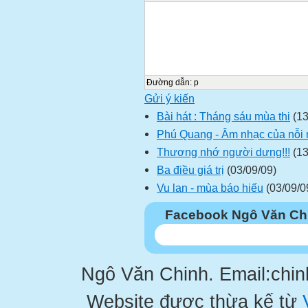
Đường dẫn
:
p
Gửi ý kiến
Bài hát : Tháng sáu mùa thi
(13
Phú Quang - Âm nhạc của nỗi 
Thương nhớ người dưng!!!
(13
Ba điều giá trị
(03/09/09)
Vu lan - mùa báo hiếu
(03/09/0
Facebook Ngô Văn Ch
Ngô Văn Chinh. Email:chi
Website được thừa kế từ