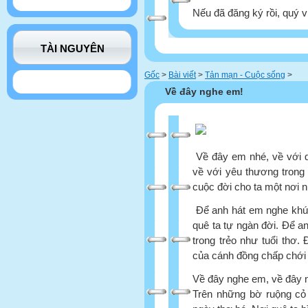
Nếu đã đăng ký rồi, quý v
TÀI NGUYÊN
Gốc
>
Bài viết
>
Tản mạn - Cuộc sống
>
Về đây nghe em!
Về đây em nhé, về với q
về với yêu thương trong
cuộc đời cho ta một nơi n
Để anh hát em nghe khú
quê ta tự ngàn đời. Để 
trong trẻo như tuổi thơ
của cánh đồng chấp chới
Về đây nghe em, về đây n
Trên những bờ ruộng cỏ