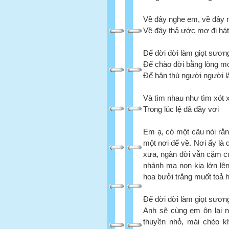
Về đây nghe em, về đây
Về đây thả ước mơ đi hát
Để đời đời làm giọt sươn
Để chào đời bằng lòng mớ
Để hận thù người người 
Và tìm nhau như tìm xót 
Trong lúc lệ đã đầy vơi
Em ạ, có một câu nói rằn
một nơi để về. Nơi ấy là
xưa, ngàn đời vẫn cặm cụ
nhánh mạ non kia lớn lê
hoa bưởi trắng muốt toả
Để đời đời làm giọt sương
Anh sẽ cùng em ôn lại n
thuyền nhỏ, mái chèo k