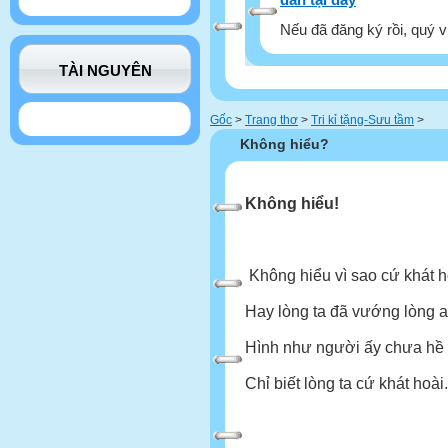
Nếu đã đăng ký rồi, quý v
TÀI NGUYÊN
Gốc
>
Trang thơ
>
Tri kỉ tặng-Sưu tầm
>
Không hiểu?
Không hiểu!
Không hiểu vì sao cứ khát 
Hay lòng ta đã vướng lòng a
Hình như người ấy chưa hề
Chỉ biết lòng ta cứ khát hoài..