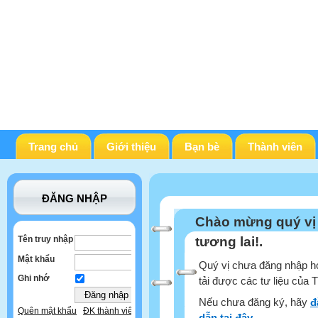
Trang chủ
Giới thiệu
Bạn bè
Thành viên
ĐĂNG NHẬP
Chào mừng quý vị
Tên truy nhập
tương lai!.
Mật khẩu
Quý vị chưa đăng nhập ho
Ghi nhớ
tải được các tư liệu của 
Nếu chưa đăng ký, hãy
đ
Quên mật khẩu
ĐK thành viên
dẫn tại đây