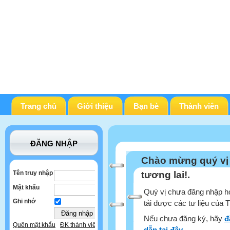
Trang chủ
Giới thiệu
Bạn bè
Thành viên
ĐĂNG NHẬP
Chào mừng quý vị
Tên truy nhập
tương lai!.
Mật khẩu
Quý vị chưa đăng nhập ho
Ghi nhớ
tải được các tư liệu của 
Nếu chưa đăng ký, hãy
đ
Quên mật khẩu
ĐK thành viên
dẫn tại đây