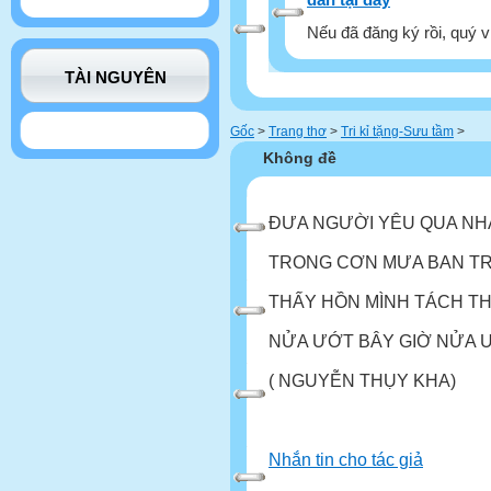
Nếu đã đăng ký rồi, quý v
TÀI NGUYÊN
Gốc
>
Trang thơ
>
Tri kỉ tặng-Sưu tầm
>
Không đề
ĐƯA NGƯỜI YÊU QUA NH
TRONG CƠN MƯA BAN T
THẤY HỒN MÌNH TÁCH T
NỬA ƯỚT BÂY GIỜ NỬA Ư
( NGUYỄN THỤY KHA)
Nhắn tin cho tác giả