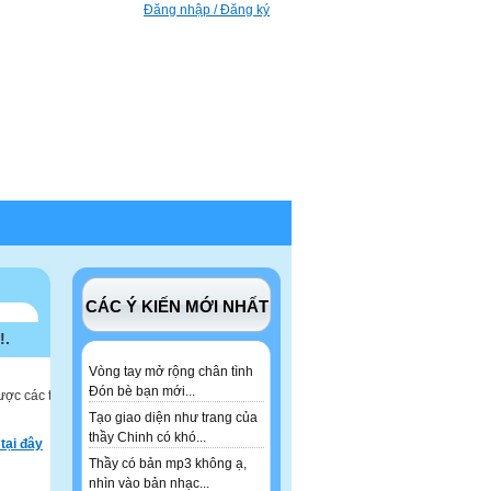
Đăng nhập / Đăng ký
CÁC Ý KIẾN MỚI NHẤT
!.
Vòng tay mở rộng chân tình
Đón bè bạn mới...
ược các tư
Tạo giao diện như trang của
thầy Chinh có khó...
tại đây
Thầy có bản mp3 không ạ,
nhìn vào bản nhạc...