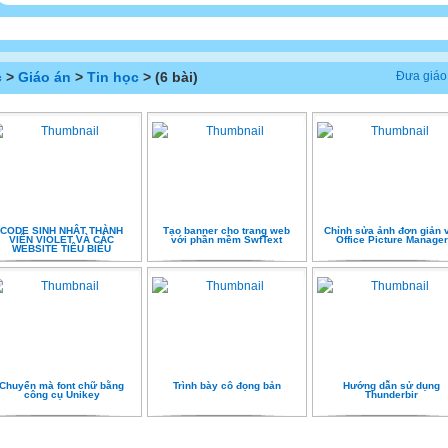
c
>
Giáo án
>
Tin học
> (6 bài)
Đưa giáo
CODE SINH NHẬT THÀNH
Tạo banner cho trang web
Chỉnh sửa ảnh đơn giản 
VIÊN VIOLET VÀ CÁC
với phần mềm SwfText
Office Picture Manager
WEBSITE TIÊU BIỂU
Chuyển mà font chữ bằng
Trình bày cô đọng bản
Hướng dẫn sử dụng
công cụ Unikey
Thunderbir