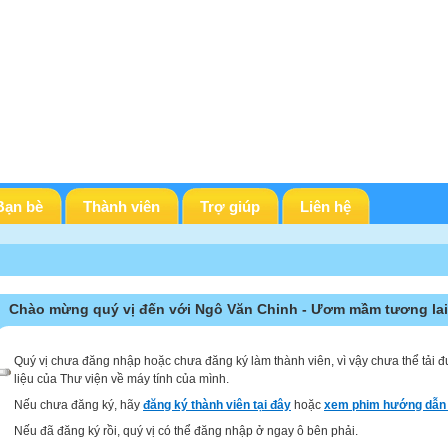
Bạn bè
Thành viên
Trợ giúp
Liên hệ
Chào mừng quý vị đến với Ngô Văn Chinh - Ươm mầm tương lai
Quý vị chưa đăng nhập hoặc chưa đăng ký làm thành viên, vì vậy chưa thể tải đ
liệu của Thư viện về máy tính của mình.
Nếu chưa đăng ký, hãy
đăng ký thành viên tại đây
hoặc
xem phim hướng dẫn 
Nếu đã đăng ký rồi, quý vị có thể đăng nhập ở ngay ô bên phải.