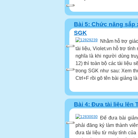
Bài 5: Chức năng sắp x
SGK
Nhằm hỗ trợ giáo
tài liệu, Violet.vn hỗ trợ tí
nghĩa là khi người dùng tru
12) thì toàn bộ các tài liệu 
trong SGK như sau: Xem thử 
Ctrl+F rồi gõ tên bài giảng là
Bài 4: Đưa tài liệu lên 
Để đưa bài giảng
phải đăng ký làm thành viê
đưa tài liệu từ máy tính của