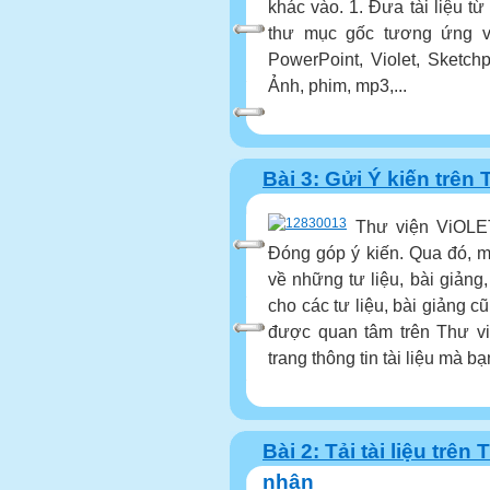
khác vào. 1. Đưa tài liệu t
thư mục gốc tương ứng vớ
PowerPoint, Violet, Sketc
Ảnh, phim, mp3,...
Bài 3: Gửi Ý kiến trên 
Thư viện ViOLE
Đóng góp ý kiến. Qua đó, m
về những tư liệu, bài giản
cho các tư liệu, bài giảng c
được quan tâm trên Thư vi
trang thông tin tài liệu mà bạ
Bài 2: Tải tài liệu trên
nhân