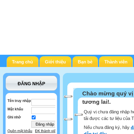
Trang chủ
Giới thiệu
Bạn bè
Thành viên
ĐĂNG NHẬP
Chào mừng quý vị
Tên truy nhập
tương lai!.
Mật khẩu
Quý vị chưa đăng nhập ho
Ghi nhớ
tải được các tư liệu của 
Nếu chưa đăng ký, hãy
đ
Quên mật khẩu
ĐK thành viên
dẫn tại đây