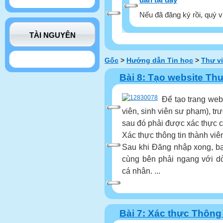
Nếu đã đăng ký rồi, quý v
TÀI NGUYÊN
Gốc
>
Hướng dẫn Tin học
>
Thư vi
Bài 8: Tạo website Thư
Để tạo trang web
viên, sinh viên sư phạm), tr
sau đó phải được xác thực cá
Xác thực thông tin thành viê
Sau khi Đăng nhập xong, bạ
cùng bên phải ngang với dò
cá nhân. ...
Bài 7: Xác thực Thông t