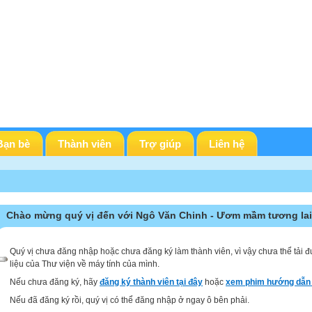
Bạn bè
Thành viên
Trợ giúp
Liên hệ
Chào mừng quý vị đến với Ngô Văn Chinh - Ươm mầm tương lai
Quý vị chưa đăng nhập hoặc chưa đăng ký làm thành viên, vì vậy chưa thể tải đ
liệu của Thư viện về máy tính của mình.
Nếu chưa đăng ký, hãy
đăng ký thành viên tại đây
hoặc
xem phim hướng dẫn 
Nếu đã đăng ký rồi, quý vị có thể đăng nhập ở ngay ô bên phải.