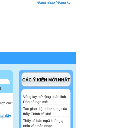
Đăng nhập / Đăng ký
CÁC Ý KIẾN MỚI NHẤT
!.
Vòng tay mở rộng chân tình
Đón bè bạn mới...
ược các tư
Tạo giao diện như trang của
thầy Chinh có khó...
tại đây
Thầy có bản mp3 không ạ,
nhìn vào bản nhạc...