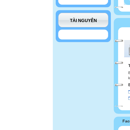
TÀI NGUYÊN
B
k
Fac