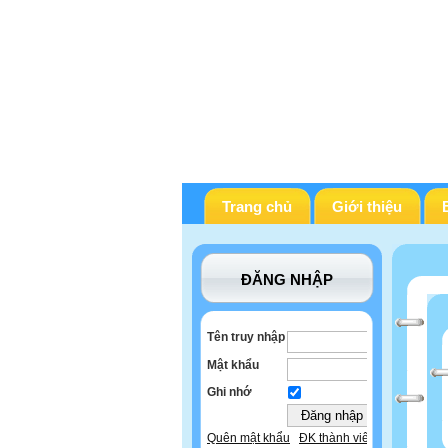
Trang chủ
Giới thiệu
ĐĂNG NHẬP
Tên truy nhập
Mật khẩu
Ghi nhớ
Quên mật khẩu
ĐK thành viên