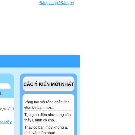
Đăng nhập / Đăng ký
CÁC Ý KIẾN MỚI NHẤT
!.
Vòng tay mở rộng chân tình
Đón bè bạn mới...
ược các tư
Tạo giao diện như trang của
thầy Chinh có khó...
tại đây
Thầy có bản mp3 không ạ,
nhìn vào bản nhạc...