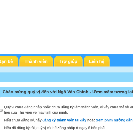
Bạn bè
Thành viên
Trợ giúp
Liên hệ
Chào mừng quý vị đến với Ngô Văn Chinh - Ươm mầm tương lai
Quý vị chưa đăng nhập hoặc chưa đăng ký làm thành viên, vì vậy chưa thể tải đ
liệu của Thư viện về máy tính của mình.
Nếu chưa đăng ký, hãy
đăng ký thành viên tại đây
hoặc
xem phim hướng dẫn 
Nếu đã đăng ký rồi, quý vị có thể đăng nhập ở ngay ô bên phải.