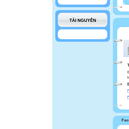
TÀI NGUYÊN
B
k
Fac