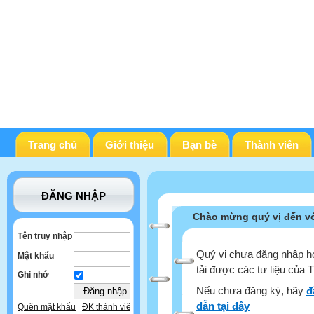
Trang chủ
Giới thiệu
Bạn bè
Thành viên
ĐĂNG NHẬP
Chào mừng quý vị đến vớ
Tên truy nhập
Quý vị chưa đăng nhập ho
Mật khẩu
tải được các tư liệu của 
Ghi nhớ
Nếu chưa đăng ký, hãy
đ
dẫn tại đây
Quên mật khẩu
ĐK thành viên