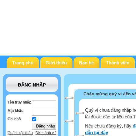
Trang chủ
Giới thiệu
Bạn bè
Thành viên
ĐĂNG NHẬP
Chào mừng quý vị đến vớ
Tên truy nhập
Quý vị chưa đăng nhập ho
Mật khẩu
tải được các tư liệu của 
Ghi nhớ
Nếu chưa đăng ký, hãy
đ
dẫn tại đây
Quên mật khẩu
ĐK thành viên