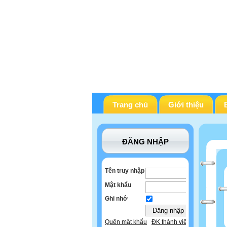
Trang chủ
Giới thiệu
ĐĂNG NHẬP
Tên truy nhập
Mật khẩu
Ghi nhớ
Quên mật khẩu
ĐK thành viên