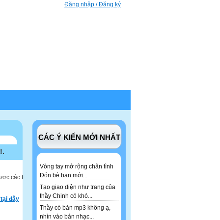
Đăng nhập / Đăng ký
CÁC Ý KIẾN MỚI NHẤT
!.
Vòng tay mở rộng chân tình
Đón bè bạn mới...
ược các tư
Tạo giao diện như trang của
thầy Chinh có khó...
tại đây
Thầy có bản mp3 không ạ,
nhìn vào bản nhạc...