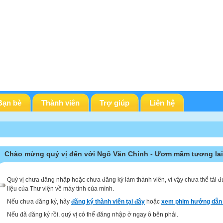
Bạn bè
Thành viên
Trợ giúp
Liên hệ
Chào mừng quý vị đến với Ngô Văn Chinh - Ươm mầm tương lai
Quý vị chưa đăng nhập hoặc chưa đăng ký làm thành viên, vì vậy chưa thể tải đ
liệu của Thư viện về máy tính của mình.
Nếu chưa đăng ký, hãy
đăng ký thành viên tại đây
hoặc
xem phim hướng dẫn 
Nếu đã đăng ký rồi, quý vị có thể đăng nhập ở ngay ô bên phải.