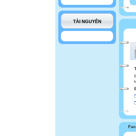
TÀI NGUYÊN
B
k
Fac