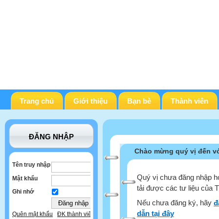
Trang chủ
Giới thiệu
Bạn bè
Thành viên
ĐĂNG NHẬP
Chào mừng quý vị đến vớ
Tên truy nhập
Quý vị chưa đăng nhập ho
Mật khẩu
tải được các tư liệu của 
Ghi nhớ
Nếu chưa đăng ký, hãy
đ
dẫn tại đây
Quên mật khẩu
ĐK thành viên