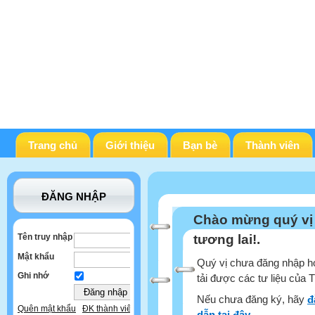
Trang chủ
Giới thiệu
Bạn bè
Thành viên
ĐĂNG NHẬP
Chào mừng quý vị
Tên truy nhập
tương lai!.
Mật khẩu
Quý vị chưa đăng nhập ho
Ghi nhớ
tải được các tư liệu của 
Nếu chưa đăng ký, hãy
đ
Quên mật khẩu
ĐK thành viên
dẫn tại đây