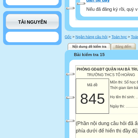
Nếu đã đăng ký rồi, quý v
TÀI NGUYÊN
Gốc
>
Ngân hàng câu hỏi
>
Toán học
>
Toá
Nội dung đề kiểm tra
Bảng điểm
Bài kiểm tra 15
PHÒNG GD&ĐT QUẬN HAI BÀ TR
TRƯỜNG THCS TÔ HOÀNG
Môn thi: Số học 
Mã đề
Thời gian làm bà
845
Họ tên thí sinh:
..
Ngày thi:
.............
(Phần nội dung câu hỏi đã ẩ
phía dưới để hiển thị đầy đủ