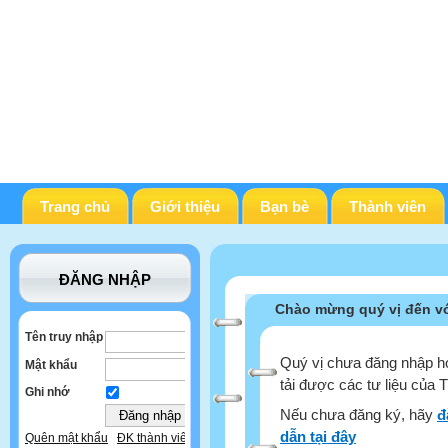
Trang chủ
Giới thiệu
Bạn bè
Thành viên
ĐĂNG NHẬP
Chào mừng quý vị đến vớ
Tên truy nhập
Quý vị chưa đăng nhập ho
Mật khẩu
tải được các tư liệu của 
Ghi nhớ
Nếu chưa đăng ký, hãy
đ
dẫn tại đây
Quên mật khẩu
ĐK thành viên