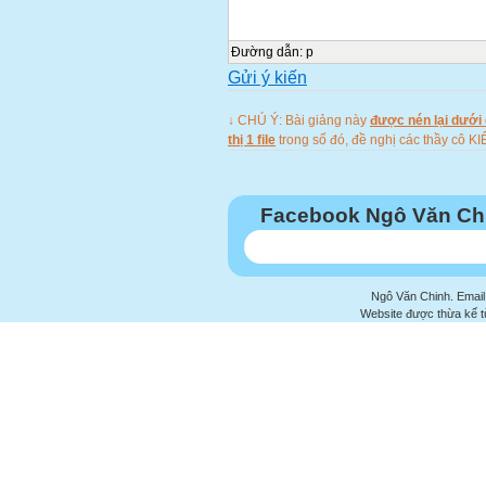
Đường dẫn
:
p
Gửi ý kiến
↓ CHÚ Ý: Bài giảng này
được nén lại dưới 
thị 1 file
trong số đó, đề nghị các thầy c
Facebook Ngô Văn Ch
Ngô Văn Chinh. Email
Website được thừa kế 