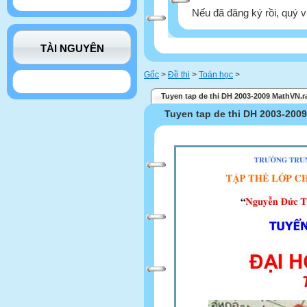
Nếu đã đăng ký rồi, quý v
TÀI NGUYÊN
Gốc
>
Đề thi
>
Toán học
>
Tuyen tap de thi DH 2003-2009 MathVN.r
Tuyen tap de thi DH 2003-200