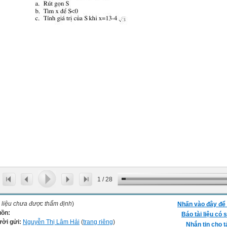
1
/
28
i liệu chưa được thẩm định
)
Nhấn vào đây để 
ồn:
Báo tài liệu có s
ời gửi:
Nguyễn Thị Lâm Hải
(
trang riêng
)
Nhắn tin cho t