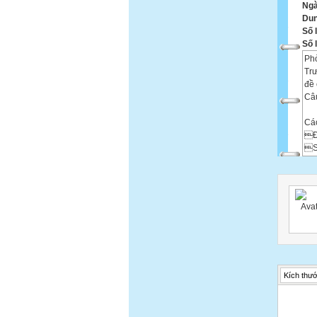
Ngà
Dun
Số 
Số 
Phò
Trư
đề 
Câu
Cá
Đ
S

Ph
xác
xác




Câu
Kích thướ
a.
b.
Câu