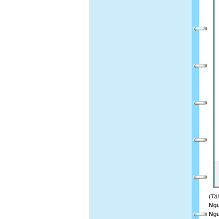
(
Tà
Ngu
Ngư