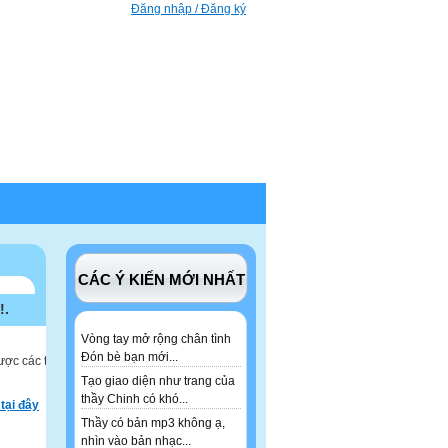
Đăng nhập / Đăng ký
CÁC Ý KIẾN MỚI NHẤT
!.
Vòng tay mở rộng chân tình
Đón bè bạn mới...
ược các tư
Tạo giao diện như trang của
thầy Chinh có khó...
tại đây
Thầy có bản mp3 không ạ,
nhìn vào bản nhạc...