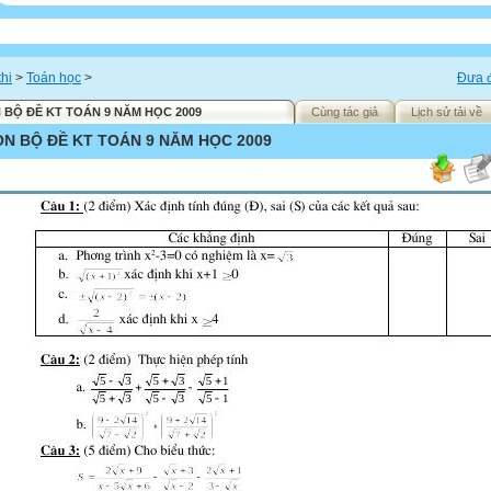
thi
>
Toán học
>
Đưa đ
 BỘ ĐỀ KT TOÁN 9 NĂM HỌC 2009
Cùng tác giả
Lịch sử tải về
N BỘ ĐỀ KT TOÁN 9 NĂM HỌC 2009