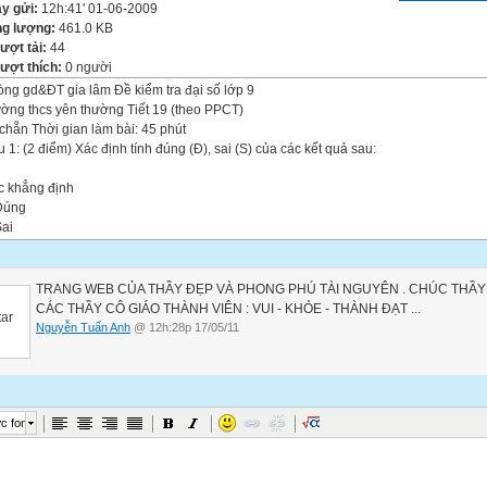
y gửi:
12h:41' 01-06-2009
g lượng:
461.0 KB
lượt tải:
44
lượt thích:
0 người
ng gd&ĐT gia lâm Đề kiểm tra đại số lớp 9
ờng thcs yên thường Tiết 19 (theo PPCT)
chẵn Thời gian làm bài: 45 phút
 1: (2 điểm) Xác định tính đúng (Đ), sai (S) của các kết quả sau:
c khẳng định
úng
ai
ương trình x2-3=0 có nghiệm là x
 định khi x+10
TRANG WEB CỦA THẦY ĐẸP VÀ PHONG PHÚ TÀI NGUYÊN . CHÚC THẦY
CÁC THẦY CÔ GIÁO THÀNH VIÊN : VUI - KHỎE - THÀNH ĐẠT ...
 định khi x4
Nguyễn Tuấn Anh
@ 12h:28p 17/05/11
 2: (2 điểm) Thực hiện phép tính
c font
 3: (5 điểm) Cho biểu thức: