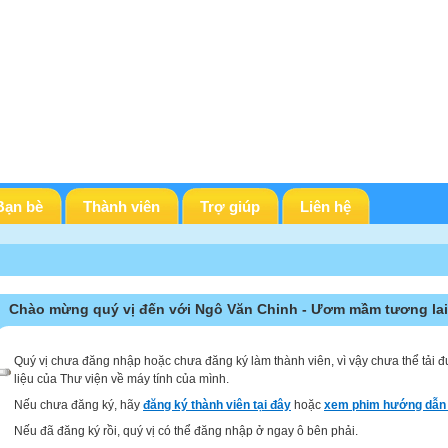
Bạn bè
Thành viên
Trợ giúp
Liên hệ
Chào mừng quý vị đến với Ngô Văn Chinh - Ươm mầm tương lai
Quý vị chưa đăng nhập hoặc chưa đăng ký làm thành viên, vì vậy chưa thể tải đ
liệu của Thư viện về máy tính của mình.
Nếu chưa đăng ký, hãy
đăng ký thành viên tại đây
hoặc
xem phim hướng dẫn 
Nếu đã đăng ký rồi, quý vị có thể đăng nhập ở ngay ô bên phải.