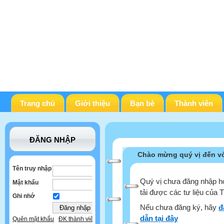
Trang chủ
Giới thiệu
Bạn bè
Thành viên
ĐĂNG NHẬP
Chào mừng quý vị đến vớ
Tên truy nhập
Quý vị chưa đăng nhập ho
Mật khẩu
tải được các tư liệu của 
Ghi nhớ
Nếu chưa đăng ký, hãy
đ
dẫn tại đây
Quên mật khẩu
ĐK thành viên