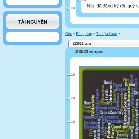
Nếu đã đăng ký rồi, quý v
TÀI NGUYÊN
Gốc
>
Bài giảng
>
Tư liệu khác
>
t23523rwrq
t23523rwrqwe