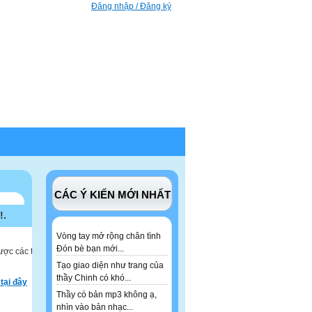
Đăng nhập / Đăng ký
CÁC Ý KIẾN MỚI NHẤT
!.
Vòng tay mở rộng chân tình
Đón bè bạn mới...
ược các tư
Tạo giao diện như trang của
thầy Chinh có khó...
tại đây
Thầy có bản mp3 không ạ,
nhìn vào bản nhạc...