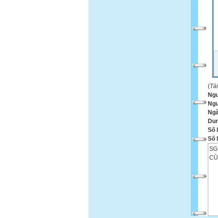
(
Tà
Ng
Ngư
Ngà
Dun
Số 
Số 
SG
CỦ