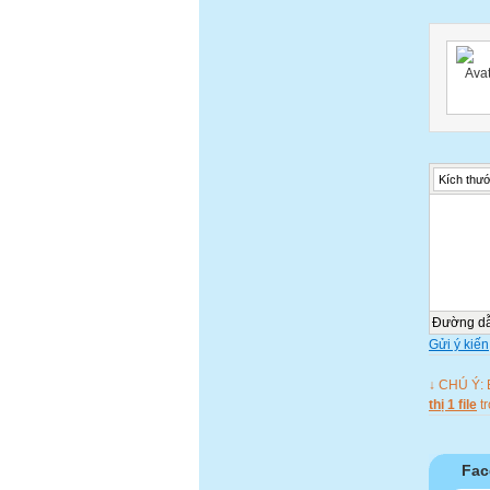
Kích thướ
Đường d
Gửi ý kiến
↓ CHÚ Ý: 
thị 1 file
t
Fac