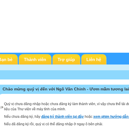
Bạn bè
Thành viên
Trợ giúp
Liên hệ
Chào mừng quý vị đến với Ngô Văn Chinh - Ươm mầm tương lai
Quý vị chưa đăng nhập hoặc chưa đăng ký làm thành viên, vì vậy chưa thể tải đ
liệu của Thư viện về máy tính của mình.
Nếu chưa đăng ký, hãy
đăng ký thành viên tại đây
hoặc
xem phim hướng dẫn 
Nếu đã đăng ký rồi, quý vị có thể đăng nhập ở ngay ô bên phải.