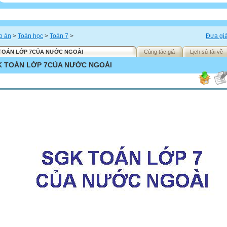
o án
>
Toán học
>
Toán 7
>
Đưa giá
TOÁN LỚP 7CỦA NƯỚC NGOÀI
Cùng tác giả
Lịch sử tải về
K TOÁN LỚP 7CỦA NƯỚC NGOÀI