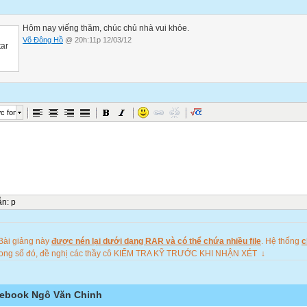
Hôm nay viếng thăm, chúc chủ nhà vui khỏe.
Võ Đông Hồ
@ 20h:11p 12/03/12
c font
ẫn
:
p
Bài giảng này
được nén lại dưới dạng RAR và có thể chứa nhiều file
. Hệ thống
c
rong số đó, đề nghị các thầy cô KIỂM TRA KỸ TRƯỚC KHI NHẬN XÉT ↓
ebook Ngô Văn Chinh