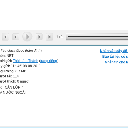
1
/
1
i liệu chưa được thẩm định
)
Nhấn vào đây để 
uồn:
NET
Báo tài liệu có s
ời gửi:
Thái Lâm Thành
(
trang riêng
)
Nhắn tin cho t
y gửi:
11h:46' 08-08-2011
g lượng:
8.7 MB
lượt tải:
114
lượt thích:
0 người
K TOÁN LỚP 7
A NƯỚC NGOÀI