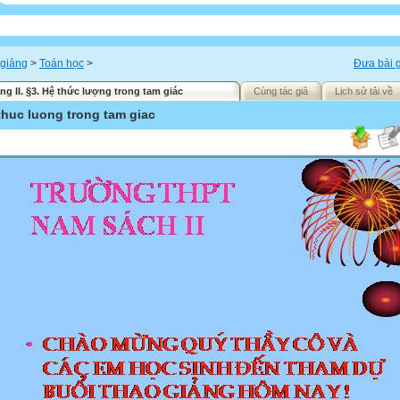
 giảng
>
Toán học
>
Đưa bài g
g II. §3. Hệ thức lượng trong tam giác
Cùng tác giả
Lịch sử tải về
thuc luong trong tam giac