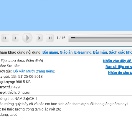
1
/
15
ham khảo cùng nội dung:
Bài giảng
,
Giáo án
,
E-learning
,
Bài mẫu
,
Sách giáo kh
i liệu chưa được thẩm định
)
Nhấn vào đây để 
uồn:
Sưu tầm
Báo tài liệu có s
ời gửi:
Đỗ Văn Mười
(
trang riêng
)
Nhắn tin cho t
y gửi:
15h:51' 25-06-2018
g lượng:
988.5 KB
lượt tải:
429
lượt thích:
0 người
ường thpt NAM S�CH II
o mừng quý thầy cô và các em học sinh đến tham dự buổi thao giảng hôm nay !
 hệ thức lượng trong tam giác (tiết 26)
dụng, ta có: