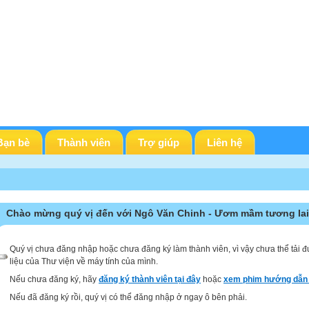
Bạn bè
Thành viên
Trợ giúp
Liên hệ
Chào mừng quý vị đến với Ngô Văn Chinh - Ươm mầm tương lai
Quý vị chưa đăng nhập hoặc chưa đăng ký làm thành viên, vì vậy chưa thể tải đ
liệu của Thư viện về máy tính của mình.
Nếu chưa đăng ký, hãy
đăng ký thành viên tại đây
hoặc
xem phim hướng dẫn 
Nếu đã đăng ký rồi, quý vị có thể đăng nhập ở ngay ô bên phải.