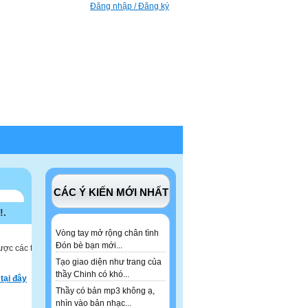
Đăng nhập / Đăng ký
CÁC Ý KIẾN MỚI NHẤT
!.
Vòng tay mở rộng chân tình
Đón bè bạn mới...
ược các tư
Tạo giao diện như trang của
thầy Chinh có khó...
tại đây
Thầy có bản mp3 không ạ,
nhìn vào bản nhạc...