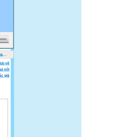
oa
,
...
tải về
ai sót
ác giả