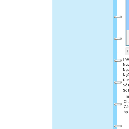
T
(
Tà
Ng
Ngư
Ngà
Dun
Số 
Số 
Tr
Chà
Các
áp 