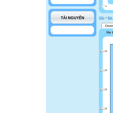
TÀI NGUYÊN
Gốc
>
Bài
Chươn
He 