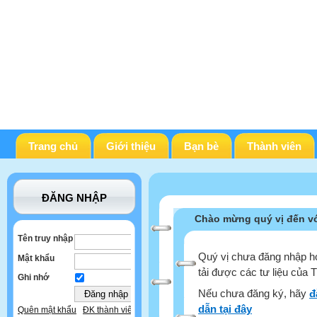
Trang chủ
Giới thiệu
Bạn bè
Thành viên
ĐĂNG NHẬP
Chào mừng quý vị đến vớ
Tên truy nhập
Quý vị chưa đăng nhập ho
Mật khẩu
tải được các tư liệu của 
Ghi nhớ
Nếu chưa đăng ký, hãy
đ
dẫn tại đây
Quên mật khẩu
ĐK thành viên