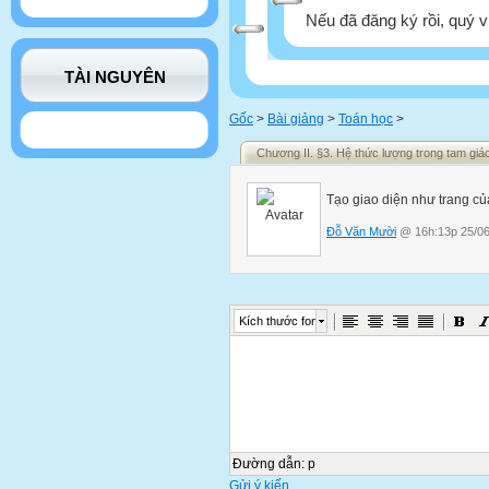
Nếu đã đăng ký rồi, quý v
TÀI NGUYÊN
Gốc
>
Bài giảng
>
Toán học
>
Chương II. §3. Hệ thức lượng trong tam giá
Tạo giao diện như trang củ
Đỗ Văn Mười
@ 16h:13p 25/06
Kích thước font
Đường dẫn
:
p
Gửi ý kiến