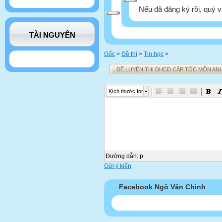
Nếu đã đăng ký rồi, quý v
TÀI NGUYÊN
Gốc
>
Đề thi
>
Tin học
>
ĐỀ LUYỆN THI ĐHCĐ CẤP TỐC MÔN ANH
Kích thước font
Đường dẫn
:
p
Gửi ý kiến
Facebook Ngô Văn Chinh