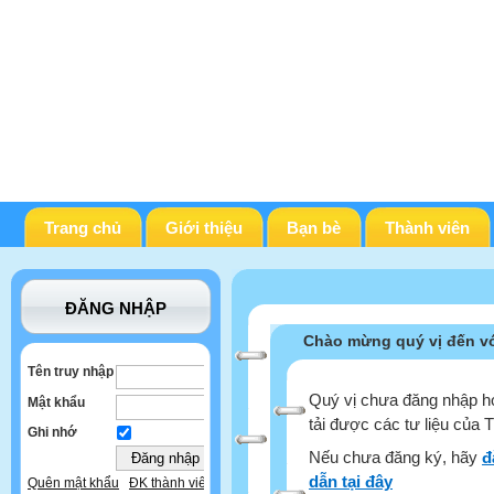
Trang chủ
Giới thiệu
Bạn bè
Thành viên
ĐĂNG NHẬP
Chào mừng quý vị đến vớ
Tên truy nhập
Quý vị chưa đăng nhập ho
Mật khẩu
tải được các tư liệu của 
Ghi nhớ
Nếu chưa đăng ký, hãy
đ
dẫn tại đây
Quên mật khẩu
ĐK thành viên