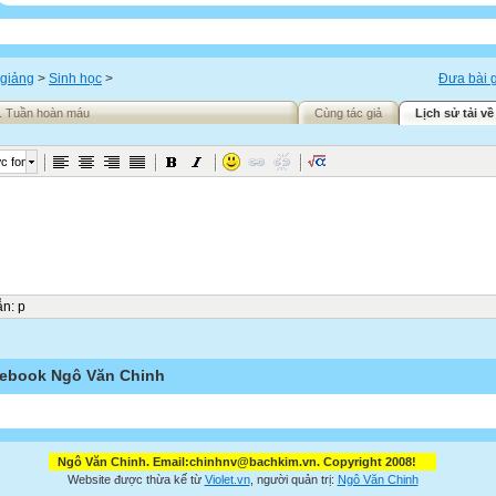
 giảng
>
Sinh học
>
Đưa bài g
8. Tuần hoàn máu
Cùng tác giả
Lịch sử tải về
c font
ẫn
:
p
ebook Ngô Văn Chinh
Ngô Văn Chinh. Email:chinhnv@bachkim.vn. Copyright 2008!
Website được thừa kế từ
Violet.vn
, người quản trị:
Ngô Văn Chinh