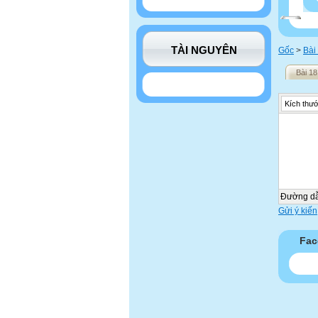
TÀI NGUYÊN
Gốc
>
Bài
Bài 1
Kích thướ
Đường d
Gửi ý kiến
Fac