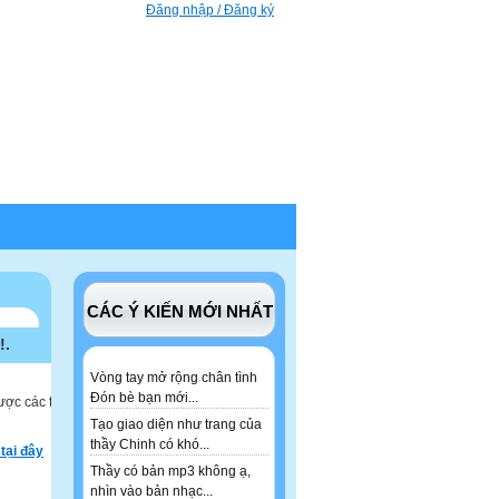
Đăng nhập / Đăng ký
CÁC Ý KIẾN MỚI NHẤT
!.
Vòng tay mở rộng chân tình
Đón bè bạn mới...
ược các tư
Tạo giao diện như trang của
thầy Chinh có khó...
tại đây
Thầy có bản mp3 không ạ,
nhìn vào bản nhạc...