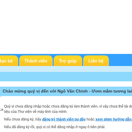
Bạn bè
Thành viên
Trợ giúp
Liên hệ
Chào mừng quý vị đến với Ngô Văn Chinh - Ươm mầm tương lai
Quý vị chưa đăng nhập hoặc chưa đăng ký làm thành viên, vì vậy chưa thể tải đ
liệu của Thư viện về máy tính của mình.
Nếu chưa đăng ký, hãy
đăng ký thành viên tại đây
hoặc
xem phim hướng dẫn 
Nếu đã đăng ký rồi, quý vị có thể đăng nhập ở ngay ô bên phải.