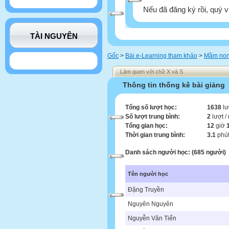
Nếu đã đăng ký rồi, quý v
TÀI NGUYÊN
Gốc
>
Bài e-Learning tham khảo
>
Mầm no
Làm quen với chữ X và S
Thông tin thống kê bài giảng
Tổng số lượt học:
1638
lư
Số lượt trung bình:
2
lượt /
Tổng gian học:
12
giờ
Thời gian trung bình:
3.1
phút
Danh sách người học: (685 người)
Tên người học
Đặng Truyền
Nguyên Nguyên
Nguyễn Văn Tiến