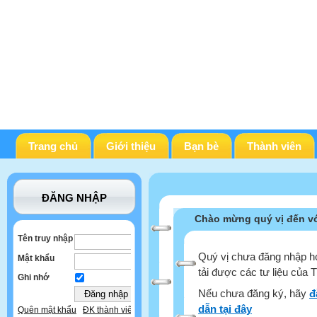
Trang chủ
Giới thiệu
Bạn bè
Thành viên
ĐĂNG NHẬP
Chào mừng quý vị đến vớ
Tên truy nhập
Quý vị chưa đăng nhập ho
Mật khẩu
tải được các tư liệu của 
Ghi nhớ
Nếu chưa đăng ký, hãy
đ
dẫn tại đây
Quên mật khẩu
ĐK thành viên