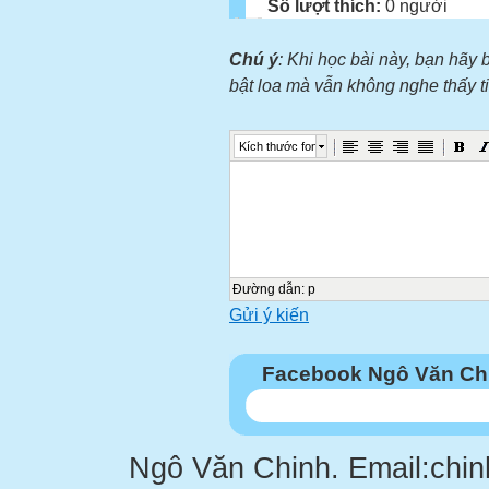
Số lượt thích:
0 người
Chú ý
: Khi học bài này, bạn hãy 
bật loa mà vẫn không nghe thấy 
Kích thước font
Đường dẫn
:
p
Gửi ý kiến
Facebook Ngô Văn Ch
Ngô Văn Chinh. Email:chi