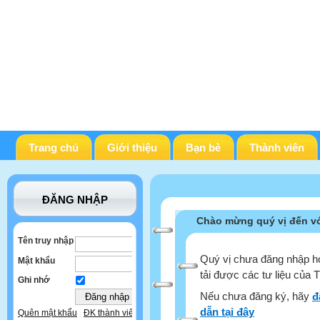
Trang chủ
Giới thiệu
Bạn bè
Thành viên
ĐĂNG NHẬP
Chào mừng quý vị đến vớ
Tên truy nhập
Quý vị chưa đăng nhập ho
Mật khẩu
tải được các tư liệu của 
Ghi nhớ
Nếu chưa đăng ký, hãy
đ
dẫn tại đây
Quên mật khẩu
ĐK thành viên