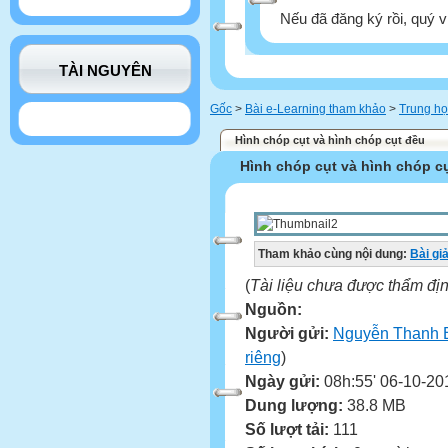
Nếu đã đăng ký rồi, quý v
TÀI NGUYÊN
Gốc
>
Bài e-Learning tham khảo
>
Trung họ
Hình chóp cụt và hình chóp cụt đều
Hình chóp cụt và hình chóp c
Tham khảo cùng nội dung:
Bài gi
(
Tài liệu chưa được thẩm đị
Nguồn:
Người gửi:
Nguyễn Thanh 
riêng
)
Ngày gửi:
08h:55' 06-10-20
Dung lượng:
38.8 MB
Số lượt tải:
111