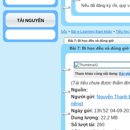
Nếu đã đăng ký rồi, quý v
TÀI NGUYÊN
Gốc
>
Bài e-Learning tham khảo
>
Tiểu học
Bài 7: Đi học đều và đúng giờ
Bài 7: Đi học đều và đúng giờ
Tham khảo cùng nội dung:
Bài gi
(
Tài liệu chưa được thẩm đị
Nguồn:
Người gửi:
Nguyễn Thanh 
riêng
)
Ngày gửi:
13h:52' 04-09-20
Dung lượng:
22.2 MB
Số lượt tải:
260