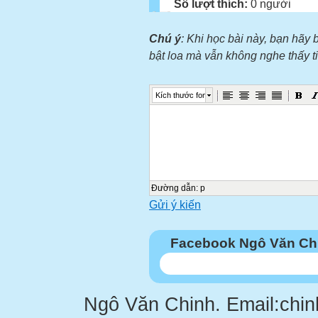
Số lượt thích:
0 người
Chú ý
: Khi học bài này, bạn hãy 
bật loa mà vẫn không nghe thấy 
Kích thước font
Đường dẫn
:
p
Gửi ý kiến
Facebook Ngô Văn Ch
Ngô Văn Chinh. Email:chi