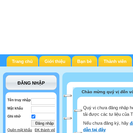
Trang chủ
Giới thiệu
Bạn bè
Thành viên
ĐĂNG NHẬP
Chào mừng quý vị đến vớ
Tên truy nhập
Quý vị chưa đăng nhập ho
Mật khẩu
tải được các tư liệu của 
Ghi nhớ
Nếu chưa đăng ký, hãy
đ
dẫn tại đây
Quên mật khẩu
ĐK thành viên