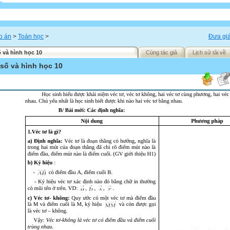
o án
>
Toán học
>
Đưa giá
ố và hình học 10
Cùng tác giả
Lịch sử tải về
 số và hình học 10