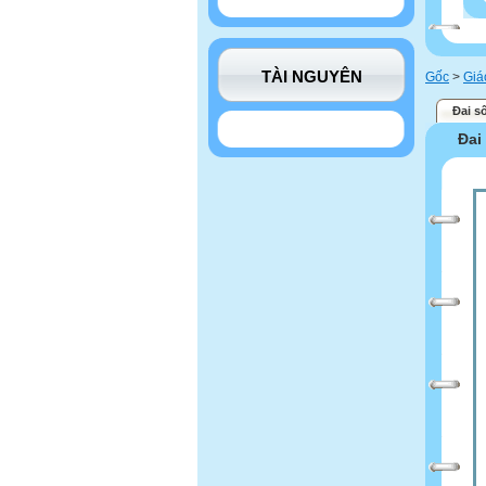
TÀI NGUYÊN
Gốc
>
Giá
Đai s
Đai