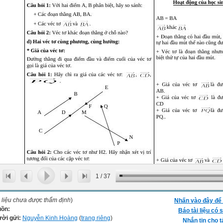
1
/
37
i liệu chưa được thẩm định
)
Nhấn vào đây để 
ồn:
Báo tài liệu có s
ời gửi:
Nguyễn Kinh Hoàng
(
trang riêng
)
Nhắn tin cho t