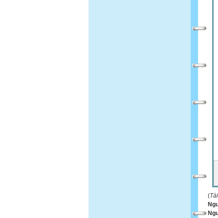
(
Tà
Ngu
Ngư