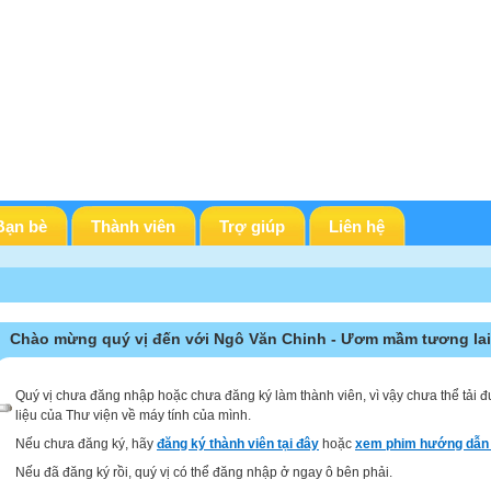
Bạn bè
Thành viên
Trợ giúp
Liên hệ
Chào mừng quý vị đến với Ngô Văn Chinh - Ươm mầm tương lai
Quý vị chưa đăng nhập hoặc chưa đăng ký làm thành viên, vì vậy chưa thể tải đ
liệu của Thư viện về máy tính của mình.
Nếu chưa đăng ký, hãy
đăng ký thành viên tại đây
hoặc
xem phim hướng dẫn 
Nếu đã đăng ký rồi, quý vị có thể đăng nhập ở ngay ô bên phải.