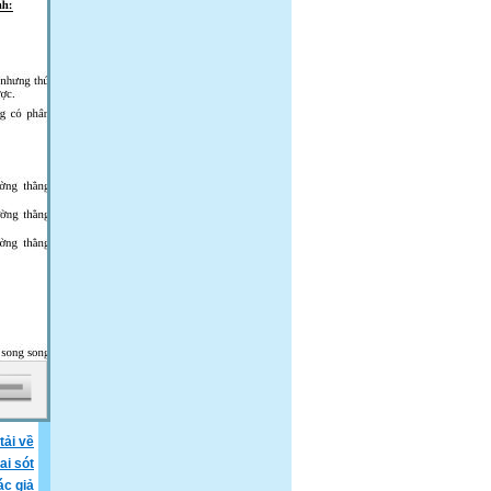
tải về
ai sót
ác giả