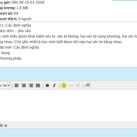
y gửi:
09h:38' 15-01-2009
g lượng:
1.6 MB
lượt tải:
69
lượt thích:
0 người
t 1: Các định nghĩa
Mục đích – yêu cầu:
 sinh hiểu được khái niệm véc tơ, véc tơ không, hai véc tơ cùng phương, hai véc t
g nhau. Chủ yếu nhất là học sinh biết được khi nào hai véc tơ bằng nhau.
Bài mới: Các định nghĩa:
i dung
hương pháp
Véc tơ là gì?
Định nghĩa: Véc tơ là đoạn thẳng có hướng, nghĩa là trong hai mút của đoạn thẳng
 rõ điểm mút nào là điểm đầu, điểm mút nào là điểm cuối. (GV giới thiệu H1)
c font
Ký hiệu :
 có điểm đầu A, điểm cuối B.
ý hiệu véc tơ xác định nào đó bằng chữ in thường có mũi tên ở trên. VD: , , , 
Véc tơ- không: Quy ước có một véc tơ mà điểm đầu là M và điểm cuối là M, ký hiệu
còn được gọi là véc tơ – không.
: Véc tơ-không là véc tơ có điểm đầu và điểm cuối trùng nhau.
 hỏi 1: Với hai điểm A, B phân biệt, hãy so sánh:
ác đoạn thẳng AB, BA.
ẫn
:
p
ác véc tơ và .
 hỏi 2: Véc tơ khác đoạn thẳng ở chỗ nào?