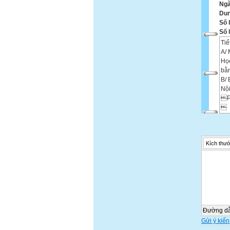
Ngà
Dun
Số 
Số 
Tiế
A/ 
Học
bằn
B/ 
Nộ
P

1.
a) 
chỉ
Kích thướ
b) 
- 
- K
c) 
và 
Vậy
Câu
+ C
Đường d
+ C
Gửi ý kiến
Câu