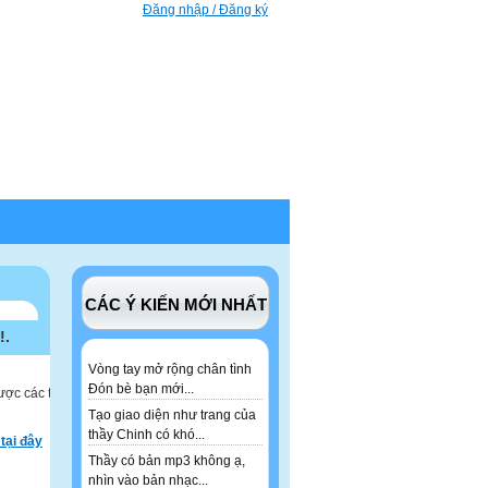
Đăng nhập / Đăng ký
CÁC Ý KIẾN MỚI NHẤT
!.
Vòng tay mở rộng chân tình
Đón bè bạn mới...
ược các tư
Tạo giao diện như trang của
thầy Chinh có khó...
tại đây
Thầy có bản mp3 không ạ,
nhìn vào bản nhạc...