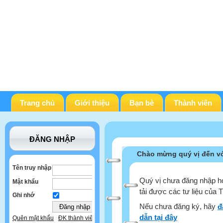
Trang chủ
Giới thiệu
Bạn bè
Thành viên
ĐĂNG NHẬP
Chào mừng quý vị đến vớ
Tên truy nhập
Quý vị chưa đăng nhập ho
Mật khẩu
tải được các tư liệu của 
Ghi nhớ
Nếu chưa đăng ký, hãy
đ
dẫn tại đây
Quên mật khẩu
ĐK thành viên