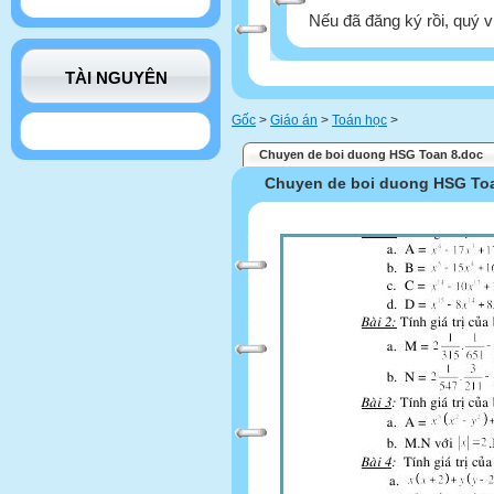
Nếu đã đăng ký rồi, quý v
TÀI NGUYÊN
Gốc
>
Giáo án
>
Toán học
>
Chuyen de boi duong HSG Toan 8.doc
Chuyen de boi duong HSG To