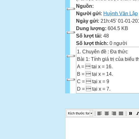
Nguồn:
Người gửi:
Huỳnh Văn Lập
Ngày gửi:
21h:45' 01-01-20
Dung lượng:
604.5 KB
Số lượt tải:
48
Số lượt thích:
0 người
1. Chuyên đề : Đa thức
Bài 1: Tính giá trị của biểu t
A =  tại x = 16.
B =  tại x = 14.
C =  tại x = 9
D =  tại x = 7.
Bài 2: Tính giá trị của biểu t
M = 
N = 
Kích thước font
Bài 3: Tính giá trị của biểu t
A =  với x = 2; .
M.N với .Biết rằng:M = ;