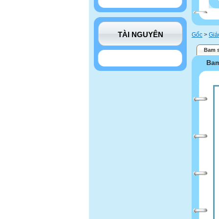
TÀI NGUYÊN
Gốc
>
Giá
Bam s
Bam