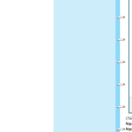
(
Tà
Ngu
Ngư