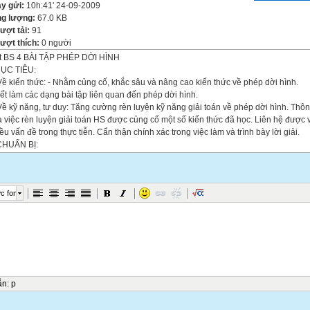
y gửi:
10h:41' 24-09-2009
g lượng:
67.0 KB
lượt tải:
91
lượt thích:
0 người
ết BS 4 BÀI TẬP PHÉP DỜI HÌNH
MỤC TIÊU:
Về kiến thức: - Nhằm củng cố, khắc sâu và nâng cao kiến thức về phép dời hình.
iết làm các dạng bài tập liên quan đến phép dời hình.
Về kỹ năng, tư duy: Tăng cường rèn luyện kỹ năng giải toán về phép dời hình. Thô
 việc rèn luyện giải toán HS được củng cố một số kiến thức đã học. Liên hệ được 
ều vấn đề trong thực tiễn. Cẩn thận chính xác trong việc làm và trình bày lời giải.
 CHUẨN BỊ:
Giáo viên: giáo án, dụng cụ dạy học (thước kẻ, phấn màu), các bài tập.
Học sinh: Ôn tập kiến thức cũ, làm bài tập trước khi đến lớp.
I. PHƯƠNG PHÁP DẠY HỌC:
c font
 dụng phương pháp tổng hợp.
/ HOẠT ĐỘNG DẠY VÀ HỌC :
Ổn định lớp.
Kiểm tra bài cũ: Ôn tập kiến thức cũ bằng cách đưa ra hệ thống câu hỏi sau:
êu các khái niệm: Phép tịnh tiến, phép đối xứng trục, phép đối xứng tâm, phép qua
êu khái niệm và các tính chất của phép dời hình.
Bài mới:
t động 1: Tìm ảnh của một hình qua phép dời hình bằng hình vẽ.
ẫn
:
p
 tập 1. Cho hình vuông ABCD tâm O, M là trung điểm của AB, N là trung điểm của 
 ảnh của AMN qua phép dời hình bằng cách thực hiện liên tiếp phép quay tâm O 