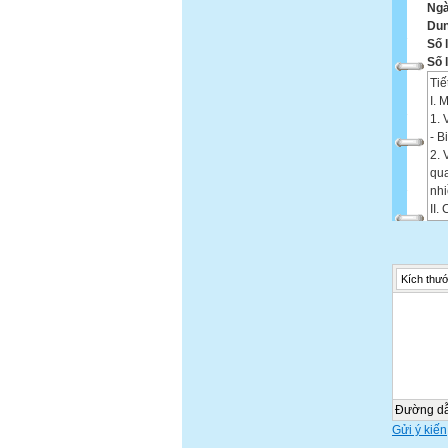
Ngà
Dun
Số 
Số 
Ti
I. 
1. 
- B
2. 
qua
nhi
II.
1. 
2. 
II
Kích thướ
Sử
IV
1. 
2. 
+ N
+ N
3. 
Hoạ
Đường d
Bài
Gửi ý kiến
Tìm