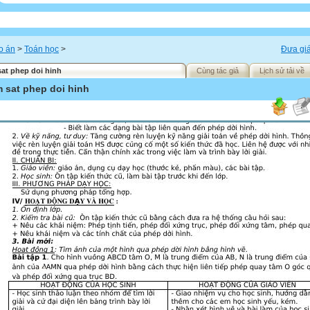
o án
>
Toán học
>
Đưa giá
at phep doi hinh
Cùng tác giả
Lịch sử tải về
 sat phep doi hinh