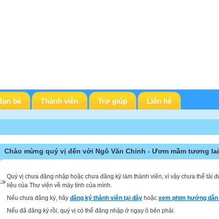
Bạn bè
Thành viên
Trợ giúp
Liên hệ
Chào mừng quý vị đến với Ngô Văn Chinh - Ươm mầm tương lai
Quý vị chưa đăng nhập hoặc chưa đăng ký làm thành viên, vì vậy chưa thể tải đ
liệu của Thư viện về máy tính của mình.
Nếu chưa đăng ký, hãy
đăng ký thành viên tại đây
hoặc
xem phim hướng dẫn 
Nếu đã đăng ký rồi, quý vị có thể đăng nhập ở ngay ô bên phải.