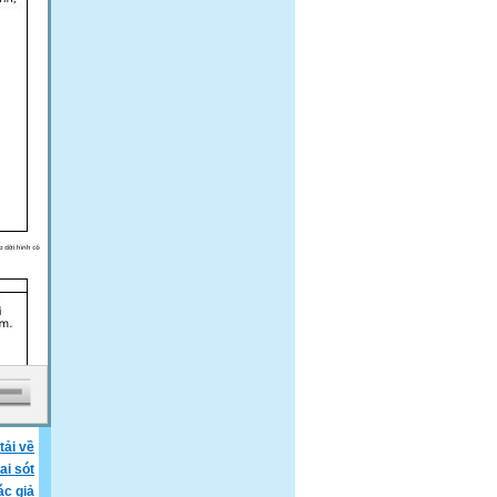
tải về
ai sót
ác giả