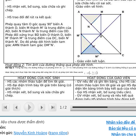
1
/
2
i liệu chưa được thẩm định
)
Nhấn vào đây để 
ồn:
Báo tài liệu có s
ời gửi:
Nguyễn Kinh Hoàng
(
trang riêng
)
Nhắn tin cho t