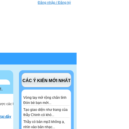
Đăng nhập / Đăng ký
CÁC Ý KIẾN MỚI NHẤT
!.
Vòng tay mở rộng chân tình
Đón bè bạn mới...
ược các tư
Tạo giao diện như trang của
thầy Chinh có khó...
tại đây
Thầy có bản mp3 không ạ,
nhìn vào bản nhạc...