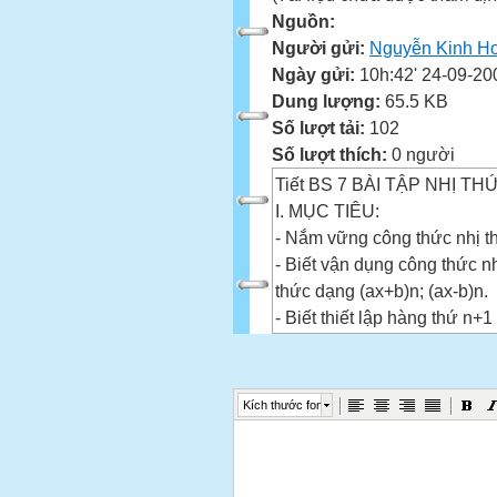
Nguồn:
Người gửi:
Nguyễn Kinh H
Ngày gửi:
10h:42' 24-09-20
Dung lượng:
65.5 KB
Số lượt tải:
102
Số lượt thích:
0 người
Tiết BS 7 BÀI TẬP NHỊ T
I. MỤC TIÊU:
- Nắm vững công thức nhị t
- Biết vận dụng công thức nh
thức dạng (ax+b)n; (ax-b)n.
- Biết thiết lập hàng thứ n+
II/ HOẠT ĐỘNG DẠY VÀ HỌ
1. Ổn định lớp.
2. Kiểm tra bài cũ: Gọi 1 học
Kích thước font
công thức tam giác pa-xcan.
3. Bài mới:
Hoạt động 1: Áp dụng công t