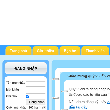
Trang chủ
Giới thiệu
Bạn bè
Thành viên
ĐĂNG NHẬP
Chào mừng quý vị đến vớ
Tên truy nhập
Quý vị chưa đăng nhập ho
Mật khẩu
tải được các tư liệu của 
Ghi nhớ
Nếu chưa đăng ký, hãy
đ
dẫn tại đây
Quên mật khẩu
ĐK thành viên