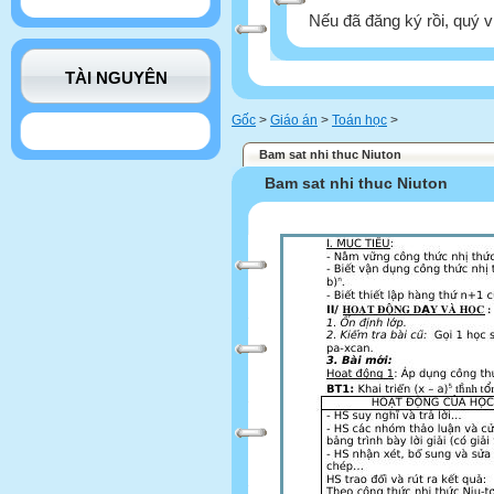
Nếu đã đăng ký rồi, quý v
TÀI NGUYÊN
Gốc
>
Giáo án
>
Toán học
>
Bam sat nhi thuc Niuton
Bam sat nhi thuc Niuton