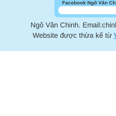
hợp với thiết kế trong giáo 
Facebook Ngô Văn Ch
và xem kĩ các hướng dẫn tr
CD) trước khi giảng dạy.
Trang chủ
Ngô Văn Chinh. Email:chi
Website được thừa kế từ