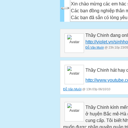
Xin chào mừng các em häc s
Các bạn đồng nghiệp thân 
Các bạn đã sẵn có lòng yêu 
của chúng tôi, tin chắc tro
nhiều lần cụm từ "Chúng em 
Thầy Chinh đang onl
học sinh. Có kì diệu như v
http://violet.vn/sinhh
chúng tôi kiểm chứng nhé. 
Đỗ Văn Mười
@ 23h:10p 23/09
Toán 10
Bộ giáo án gồm: 2 phần Đại
Đại số gồm 6 chương, Hình
Thầy Chinh hát hay 
Trang chủ
Giới
http://www.youtub
thiệu
Đỗ Văn Mười
@ 13h:03p 06/10/10
chung
Bộ giáo án này chúng tôi 
POINT 2003, vì vậy để sử d
Thầy Chinh kính mến!
của các bạn cần:
ở huyện Bắc mê-Hà g
Cài hệ điều hành Windows 
cung cấp. Tôi biết Nh
muốn được phân quyền quản trị
Sử dụng bộ office XP, 2003.