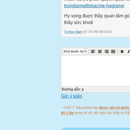
trungtamgdtxbacme-hagiang/
Bạn có thể sử dụng trực tiếp
đĩa CD hoặc cài vào ổ đĩa c
Hy vọng đuợc thầy quan tâm giú
Trong quá trình cài đặt và 
thầy sức khoẻ
chúng tôi theo một trong nhữ
Tạ Huy Nam
@ 17h:39p 06/10/10
Lớp thiết bị giáo dục Tuyê
Chúc các bạn thành công!
Trang chủ
Kích thước font
Nhóm tác giả gồm các học vi
1. Quân Văn Thịnh
2. Nguyễn khánh thuỵ
3. Nhóm lớp TBGD Tuyên 
Trang chủ
Nhóm tác giả xin chân thàn
Đường dẫn
:
p
Gửi ý kiến
Thầy giáo: Chu Vĩnh Quên
Đã hướng dẫn chúng tôi hoà
↓ CHÚ Ý: Bài giảng này
được nén lại dưới 
Trang chủ
thị 1 file
trong số đó, đề nghị các thầy c
Hướng dẫn
Để sử dụng một cách hiệu qu