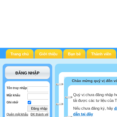
Trang chủ
Giới thiệu
Bạn bè
Thành viên
ĐĂNG NHẬP
Chào mừng quý vị đến vớ
Tên truy nhập
Quý vị chưa đăng nhập ho
Mật khẩu
tải được các tư liệu của 
Ghi nhớ
Nếu chưa đăng ký, hãy
đ
dẫn tại đây
Quên mật khẩu
ĐK thành viên